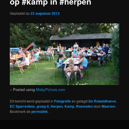
op #kamp in #herpen
Geplaatst op
22 augustus 2013
– Posted using
MobyPicture.com
Dit bericht werd geplaatst in
Fotografie
en getagd
De Rowaldhoeve
,
EC Sparrenbos
,
groep 8
,
Herpen
,
Kamp
,
Rosmalen
door
Maarten
.
Bookmark de
permalink
.