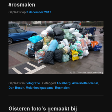
#rosmalen
Geplaatst op
3 december 2017
Geplaatst in
Fotografie
|
Getagged
Afvalberg
,
Afvalstoffendienst
,
Den Bosch
,
Molenhoekpassage
,
Rosmalen
Gisteren foto’s gemaakt bij