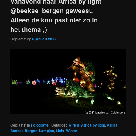
Vanavond naar Africa by light
@beekse_bergen geweest.
Alleen de kou past niet zo in
het thema ;)
Geplaatst op
6 januari 2017
Geplaatst in
Fotografie
|
Getagged
Africa
,
Africa by light
,
Afrika
,
Beekse Bergen
,
Lampjes
,
Licht
,
Winter