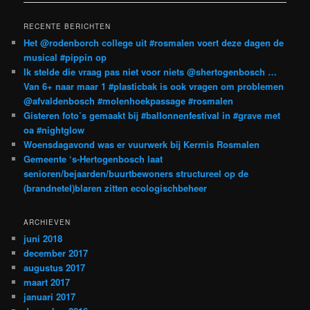
RECENTE BERICHTEN
Het @rodenborch college uit #rosmalen voert deze dagen de
musical #pippin op
Ik stelde die vraag pas niet voor niets @shertogenbosch …
Van 6+ naar maar 1 #plasticbak is ook vragen om problemen
@afvaldenbosch #molenhoekpassage #rosmalen
Gisteren foto’s gemaakt bij #ballonnenfestival in #grave met
oa #nightglow
Woensdagavond was er vuurwerk bij Kermis Rosmalen
Gemeente ‘s-Hertogenbosch laat
senioren/bejaarden/buurtbewoners structureel op de
(brandnetel)blaren zitten ecologischbeheer
ARCHIEVEN
juni 2018
december 2017
augustus 2017
maart 2017
januari 2017