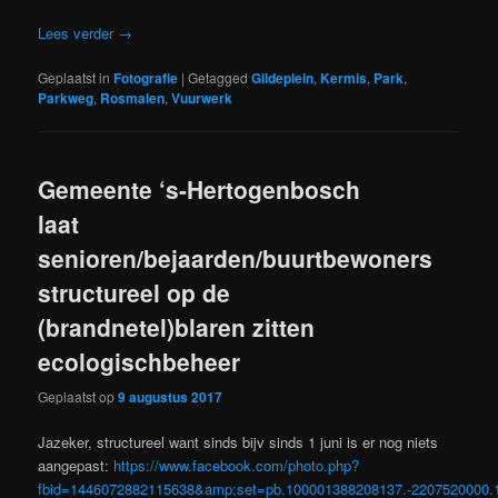
Lees verder
→
Geplaatst in
Fotografie
|
Getagged
Gildeplein
,
Kermis
,
Park
,
Parkweg
,
Rosmalen
,
Vuurwerk
Gemeente ‘s-Hertogenbosch
laat
senioren/bejaarden/buurtbewoners
structureel op de
(brandnetel)blaren zitten
ecologischbeheer
Geplaatst op
9 augustus 2017
Jazeker, structureel want sinds bijv sinds 1 juni is er nog niets
aangepast:
https://www.facebook.com/photo.php?
fbid=1446072882115638&amp;set=pb.100001388208137.-2207520000.