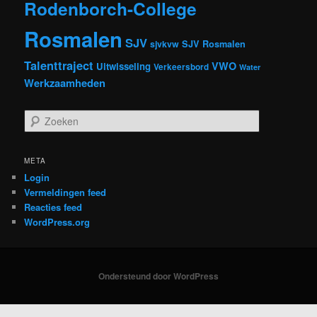
Rodenborch-College
Rosmalen
SJV
sjvkvw
SJV Rosmalen
Talenttraject
VWO
Uitwisseling
Verkeersbord
Water
Werkzaamheden
Z
o
e
k
META
e
Login
n
Vermeldingen feed
Reacties feed
WordPress.org
Ondersteund door WordPress