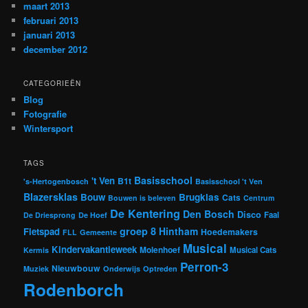
maart 2013
februari 2013
januari 2013
december 2012
CATEGORIEËN
Blog
Fotografie
Wintersport
TAGS
Basisschool
't Ven
B1t
's-Hertogenbosch
Basisschool 't Ven
Blazersklas
Bouw
Brugklas
Cats
Bouwen is beleven
Centrum
De Kentering
Den Bosch
Disco
Faal
De Driesprong
De Hoef
groep 8
Hintham
Fietspad
Hoedemakers
FLL
Gemeente
Musical
Kindervakantieweek
Molenhoef
Musical Cats
Kermis
Perron-3
Nieuwbouw
Muziek
Onderwijs
Optreden
Rodenborch