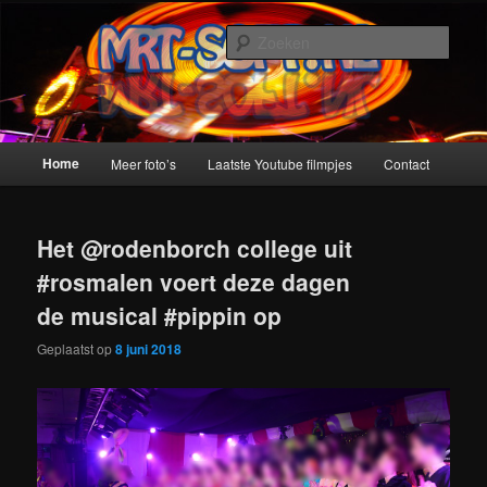
Spring
Spring
naar
naar
Zoek
de
de
primaire
secundaire
MRT-Soft
inhoud
inhoud
Hoofdmenu
Home
Meer foto’s
Laatste Youtube filmpjes
Contact
Het @rodenborch college uit
#rosmalen voert deze dagen
de musical #pippin op
Geplaatst op
8 juni 2018