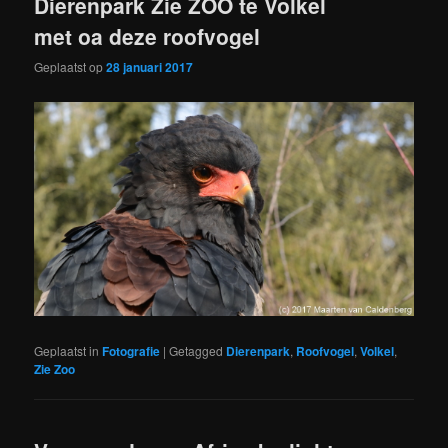
Dierenpark Zie ZOO te Volkel
met oa deze roofvogel
Geplaatst op
28 januari 2017
Geplaatst in
Fotografie
|
Getagged
Dierenpark
,
Roofvogel
,
Volkel
,
Zie Zoo