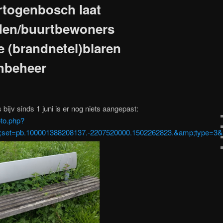
rtogenbosch laat
rden/buurtbewoners
e (brandnetel)blaren
chbeheer
 bijv sinds 1 juni is er nog niets aangepast:
to.php?
set=pb.100001388208137.-2207520000.1502262823.&amp;type=3&