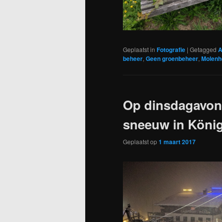
Geplaatst in
Fotografie
|
Getagged
A
beheer
,
Geen groenbeheer
,
Molenh
Op dinsdagavond 
sneeuw in König
Geplaatst op
1 maart 2017