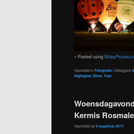
– Posted using
MobyPicture.
Geplaatst in
Fotografie
|
Getagged
A
Nightglow
,
Show
,
Vuur
Woensdagavond 
Kermis Rosmal
Geplaatst op
9 augustus 2017