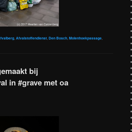
fvalberg
,
Afvalstoffendienst
,
Den Bosch
,
Molenhoekpassage
,
gemaakt bij
al in #grave met oa