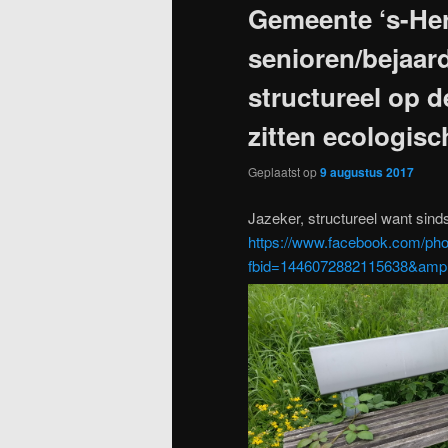
Gemeente ‘s-He
senioren/bejaa
structureel op d
zitten ecologis
Geplaatst op
9 augustus 2017
Jazeker, structureel want sinds
https://www.facebook.com/pho
fbid=1446072882115638&amp;