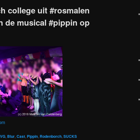
 college uit #rosmalen
n de musical #pippin op
com
AVG
,
Blur
,
Cast
,
Pippin
,
Rodenborch
,
SUCKS