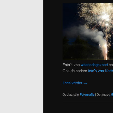
Foto’s van
woensdagavond
en
Ook de andere
foto’s van Ke
Lees verder
→
Geplaatst in
Fotografie
|
Getagged
G