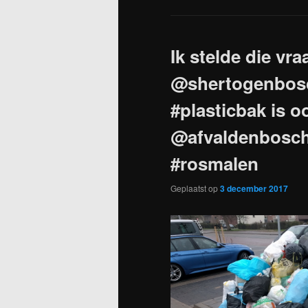
Ik stelde die vra
@shertogenbosc
#plasticbak is 
@afvaldenbosc
#rosmalen
Geplaatst op
3 december 2017