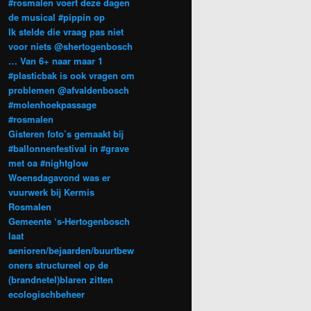
#rosmalen voert deze dagen
de musical #pippin op
Ik stelde die vraag pas niet
voor niets @shertogenbosch
… Van 6+ naar maar 1
#plasticbak is ook vragen om
problemen @afvaldenbosch
#molenhoekpassage
#rosmalen
Gisteren foto’s gemaakt bij
#ballonnenfestival in #grave
met oa #nightglow
Woensdagavond was er
vuurwerk bij Kermis
Rosmalen
Gemeente ‘s-Hertogenbosch
laat
senioren/bejaarden/buurtbew
oners structureel op de
(brandnetel)blaren zitten
ecologischbeheer