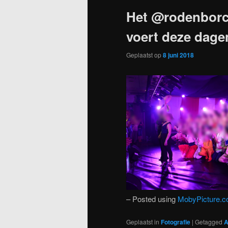
Het @rodenborch
voert deze dage
Geplaatst op
8 juni 2018
– Posted using
MobyPicture.
Geplaatst in
Fotografie
|
Getagged