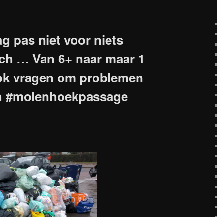
ag pas niet voor niets
h … Van 6+ naar maar 1
ook vragen om problemen
h #molenhoekpassage