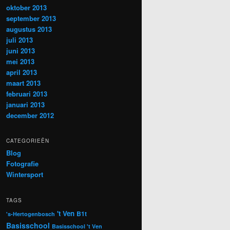
oktober 2013
september 2013
augustus 2013
juli 2013
juni 2013
mei 2013
april 2013
maart 2013
februari 2013
januari 2013
december 2012
CATEGORIEËN
Blog
Fotografie
Wintersport
TAGS
't Ven
B1t
's-Hertogenbosch
Basisschool
Basisschool 't Ven