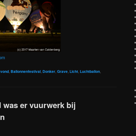
com
vond
,
Ballonnenfestival
,
Donker
,
Grave
,
Licht
,
Luchtballon
,
was er vuurwerk bij
en