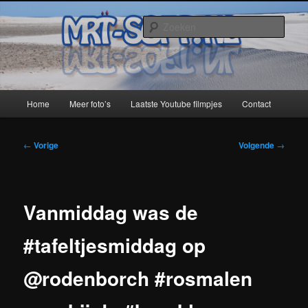
Spring
naar
Zoek
de
primaire
MRT-Soft
inhoud
Hoofdmenu
Home
Meer foto’s
Laatste Youtube filmpjes
Contact
Bericht
←
Vorige
Volgende
→
navigatie
Vanmiddag was de
#tafeltjesmiddag op
@rodenborch #rosmalen