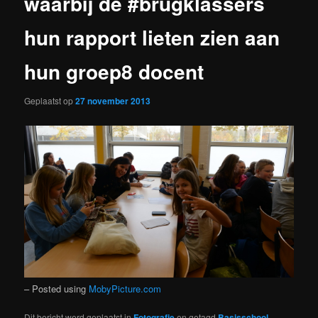
waarbij de #brugklassers
hun rapport lieten zien aan
hun groep8 docent
Geplaatst op
27 november 2013
– Posted using
MobyPicture.com
Dit bericht werd geplaatst in
Fotografie
en getagd
Basisschool
,