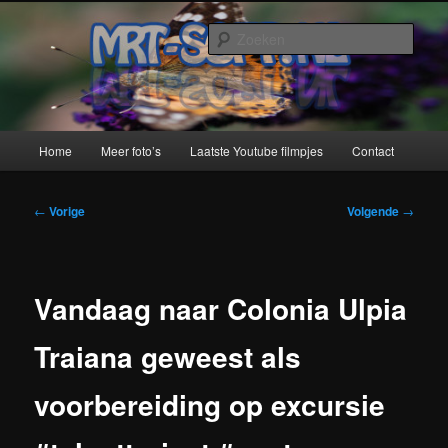
Spring
naar
Zoek
de
primaire
MRT-Soft
inhoud
Hoofdmenu
Home
Meer foto’s
Laatste Youtube filmpjes
Contact
Bericht
←
Vorige
Volgende
→
navigatie
Vandaag naar Colonia Ulpia
Traiana geweest als
voorbereiding op excursie