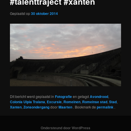
#talenttraject #xanten
Geplaatst op
30 oktober 2014
Dit bericht werd geplaatst in
Fotografie
en getagd
Avondrood
,
Colonia Ulpia Traiana
,
Excursie
,
Romeinen
,
Romeinse stad
,
Stad
,
Xanten
,
Zonsondergang
door
Maarten
. Bookmark de
permalink
.
Ondersteund door WordPress