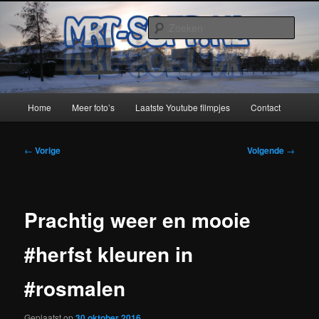
Spring
naar
Zoek
de
primaire
MRT-Soft
inhoud
Hoofdmenu
Home
Meer foto’s
Laatste Youtube filmpjes
Contact
Bericht
←
Vorige
Volgende
→
navigatie
Prachtig weer en mooie
#herfst kleuren in
#rosmalen
Geplaatst op
30 oktober 2016