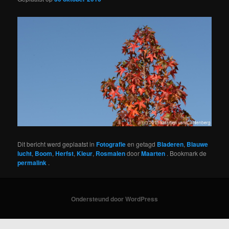
Dit bericht werd geplaatst in
Fotografie
en getagd
Bladeren
,
Blauwe
lucht
,
Boom
,
Herfst
,
Kleur
,
Rosmalen
door
Maarten
. Bookmark de
permalink
.
Ondersteund door WordPress