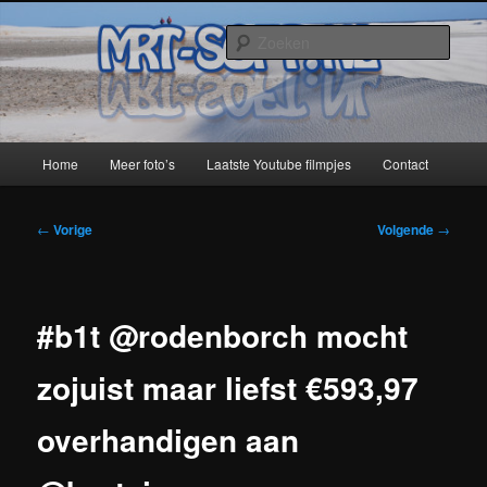
Spring
naar
Zoek
de
primaire
MRT-Soft
inhoud
Hoofdmenu
Home
Meer foto’s
Laatste Youtube filmpjes
Contact
Bericht
←
Vorige
Volgende
→
navigatie
#b1t @rodenborch mocht
zojuist maar liefst €593,97
overhandigen aan