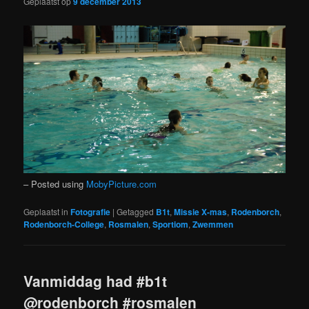
Geplaatst op
9 december 2013
– Posted using
MobyPicture.com
Geplaatst in
Fotografie
|
Getagged
B1t
,
Missie X-mas
,
Rodenborch
,
Rodenborch-College
,
Rosmalen
,
Sportiom
,
Zwemmen
Vanmiddag had #b1t
@rodenborch #rosmalen