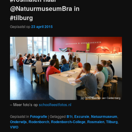
@NatuurmuseumBra in
#tilburg
Geplaatst op
23 april 2015
– Meer foto’s op
schoolfeestfotos.nl
Geplaatst in
Fotografie
|
Getagged
B1t
,
Excursie
,
Natuurmuseum
,
Onderwijs
,
Rodenborch
,
Rodenborch-College
,
Rosmalen
,
Tilburg
,
VWO