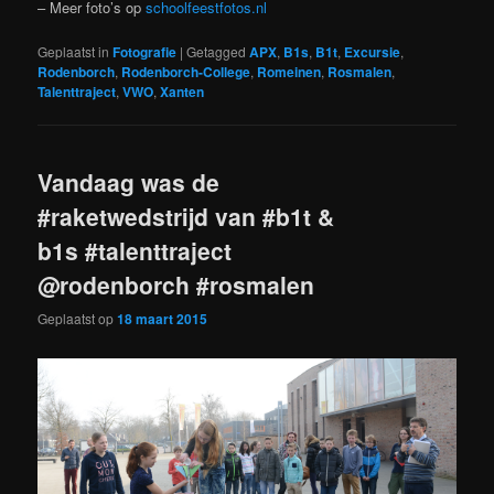
– Meer foto’s op
schoolfeestfotos.nl
Geplaatst in
Fotografie
|
Getagged
APX
,
B1s
,
B1t
,
Excursie
,
Rodenborch
,
Rodenborch-College
,
Romeinen
,
Rosmalen
,
Talenttraject
,
VWO
,
Xanten
Vandaag was de
#raketwedstrijd van #b1t &
b1s #talenttraject
@rodenborch #rosmalen
Geplaatst op
18 maart 2015