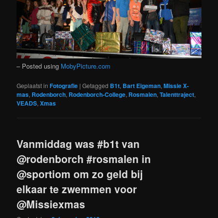
– Posted using
MobyPicture.com
Geplaatst in
Fotografie
|
Getagged
B1t
,
Bart Eigeman
,
Missie X-
mas
,
Rodenborch
,
Rodenborch-College
,
Rosmalen
,
Talenttraject
,
VEADS
,
Xmas
Vanmiddag was #b1t van
@rodenborch #rosmalen in
@sportiom om zo geld bij
elkaar te zwemmen voor
@Missiexmas