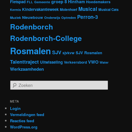
groep 8
Hintham
Fietspad
Hoedemakers
FLL
Gemeente
Musical
Kindervakantieweek
Molenhoef
Musical Cats
Kermis
Perron-3
Nieuwbouw
Muziek
Onderwijs
Optreden
Rodenborch
Rodenborch-College
Rosmalen
SJV
sjvkvw
SJV Rosmalen
Talenttraject
VWO
Uitwisseling
Verkeersbord
Water
Werkzaamheden
Z
o
e
k
META
e
Login
n
Vermeldingen feed
Reacties feed
WordPress.org