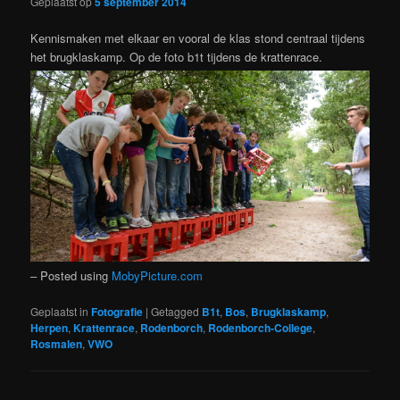
Geplaatst op
5 september 2014
Kennismaken met elkaar en vooral de klas stond centraal tijdens
het brugklaskamp. Op de foto b1t tijdens de krattenrace.
– Posted using
MobyPicture.com
Geplaatst in
Fotografie
|
Getagged
B1t
,
Bos
,
Brugklaskamp
,
Herpen
,
Krattenrace
,
Rodenborch
,
Rodenborch-College
,
Rosmalen
,
VWO