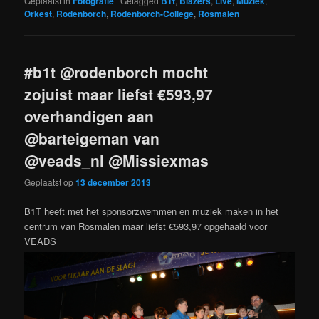
Geplaatst in
Fotografie
|
Getagged
B1t
,
Blazers
,
Live
,
Muziek
,
Orkest
,
Rodenborch
,
Rodenborch-College
,
Rosmalen
#b1t @rodenborch mocht
zojuist maar liefst €593,97
overhandigen aan
@barteigeman van
@veads_nl @Missiexmas
Geplaatst op
13 december 2013
B1T heeft met het sponsorzwemmen en muziek maken in het
centrum van Rosmalen maar liefst €593,97 opgehaald voor
VEADS