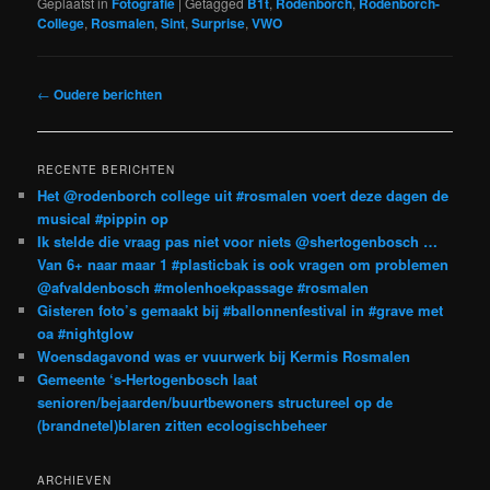
Geplaatst in
Fotografie
|
Getagged
B1t
,
Rodenborch
,
Rodenborch-
College
,
Rosmalen
,
Sint
,
Surprise
,
VWO
Bericht
←
Oudere berichten
navigatie
RECENTE BERICHTEN
Het @rodenborch college uit #rosmalen voert deze dagen de
musical #pippin op
Ik stelde die vraag pas niet voor niets @shertogenbosch …
Van 6+ naar maar 1 #plasticbak is ook vragen om problemen
@afvaldenbosch #molenhoekpassage #rosmalen
Gisteren foto’s gemaakt bij #ballonnenfestival in #grave met
oa #nightglow
Woensdagavond was er vuurwerk bij Kermis Rosmalen
Gemeente ‘s-Hertogenbosch laat
senioren/bejaarden/buurtbewoners structureel op de
(brandnetel)blaren zitten ecologischbeheer
ARCHIEVEN