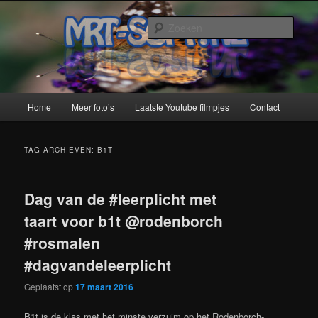
Spring
Spring
naar
naar
Zoek
de
de
primaire
secundaire
MRT-Soft
inhoud
inhoud
Hoofdmenu
Home
Meer foto’s
Laatste Youtube filmpjes
Contact
TAG ARCHIEVEN:
B1T
Dag van de #leerplicht met
taart voor b1t @rodenborch
#rosmalen
#dagvandeleerplicht
Geplaatst op
17 maart 2016
B1t is de klas met het minste verzuim op het Rodenborch-