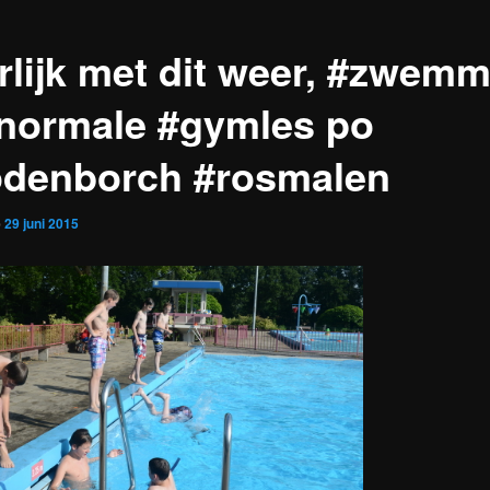
rlijk met dit weer, #zwem
 normale #gymles po
denborch #rosmalen
p
29 juni 2015