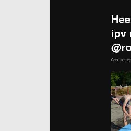
Hee
ipv
@ro
Geplaatst o