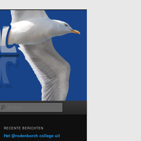
Zoeken
RECENTE BERICHTEN
Het @rodenborch college uit