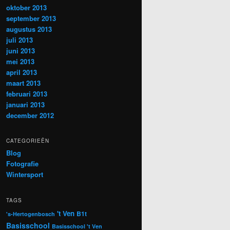
oktober 2013
september 2013
augustus 2013
juli 2013
juni 2013
mei 2013
april 2013
maart 2013
februari 2013
januari 2013
december 2012
CATEGORIEËN
Blog
Fotografie
Wintersport
TAGS
't Ven
B1t
's-Hertogenbosch
Basisschool
Basisschool 't Ven