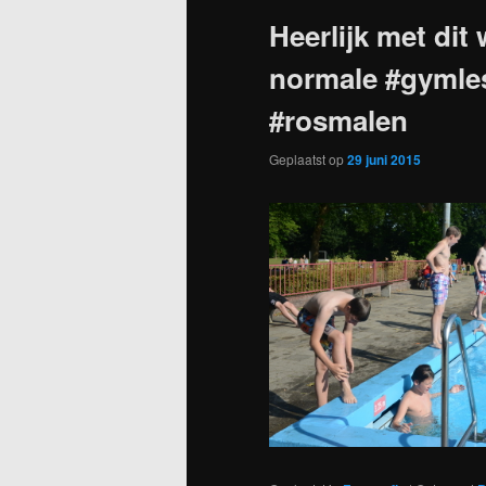
Heerlijk met di
normale #gymle
#rosmalen
Geplaatst op
29 juni 2015