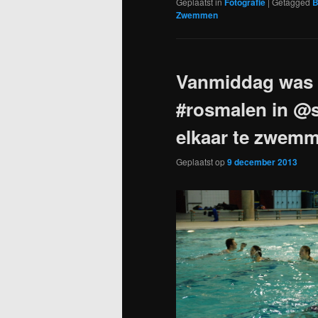
Geplaatst in
Fotografie
|
Getagged
B
Zwemmen
Vanmiddag was 
#rosmalen in @s
elkaar te zwem
Geplaatst op
9 december 2013