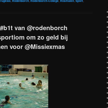
rugklas
,
Rodenborch
,
Rodenborch-College
,
Rosmalen
,
Sport
,
#b1t van @rodenborch
portiom om zo geld bij
men voor @Missiexmas