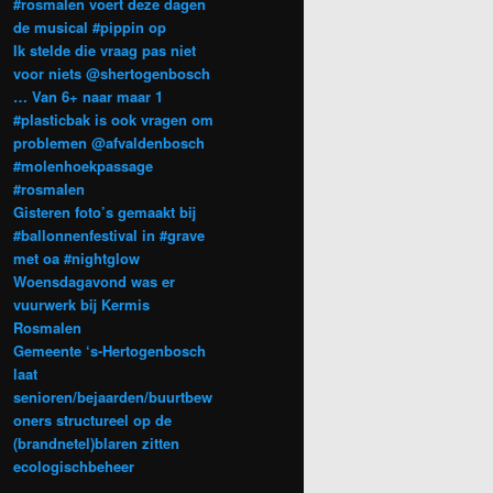
#rosmalen voert deze dagen
de musical #pippin op
Ik stelde die vraag pas niet
voor niets @shertogenbosch
… Van 6+ naar maar 1
#plasticbak is ook vragen om
problemen @afvaldenbosch
#molenhoekpassage
#rosmalen
Gisteren foto’s gemaakt bij
#ballonnenfestival in #grave
met oa #nightglow
Woensdagavond was er
vuurwerk bij Kermis
Rosmalen
Gemeente ‘s-Hertogenbosch
laat
senioren/bejaarden/buurtbew
oners structureel op de
(brandnetel)blaren zitten
ecologischbeheer