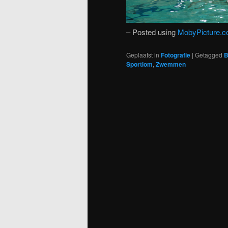
– Posted using
MobyPicture.
Geplaatst in
Fotografie
|
Getagged
B
Sportiom
,
Zwemmen