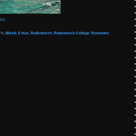
com
1t
,
Missie X-mas
,
Rodenborch
,
Rodenborch-College
,
Rosmalen
,