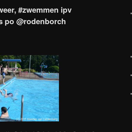
t weer, #zwemmen ipv
s po @rodenborch