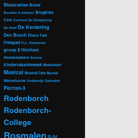
Blazersklas
Bouw
Brugklas
Bouwen is beleven
Cats
Centrum
De Driesprong
De Kentering
De Hoef
Den Bosch
Disco
Faal
Fietspad
FLL
Gemeente
groep 8
Hintham
Hoedemakers
Kermis
Kindervakantieweek
Molenhoef
Musical
Musical Cats
Muziek
Nieuwbouw
Onderwijs
Optreden
Perron-3
Rodenborch
Rodenborch-
College
Rosmalen
SJV