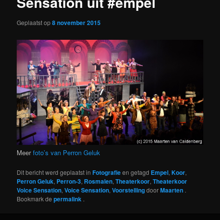
Sensation uit #empel
Geplaatst op
8 november 2015
Meer
foto’s van Perron Geluk
Dit bericht werd geplaatst in
Fotografie
en getagd
Empel
,
Koor
,
Perron Geluk
,
Perron-3
,
Rosmalen
,
Theaterkoor
,
Theaterkoor
Voice Sensation
,
Voice Sensation
,
Voorstelling
door
Maarten
.
Bookmark de
permalink
.