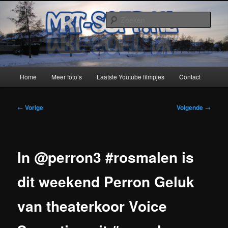
Spring
naar
Zoek
de
primaire
MRT-Soft
inhoud
Hoofdmenu
Home
Meer foto’s
Laatste Youtube filmpjes
Contact
Bericht
←
Vorige
Volgende
→
navigatie
In @perron3 #rosmalen is
dit weekend Perron Geluk
van theaterkoor Voice