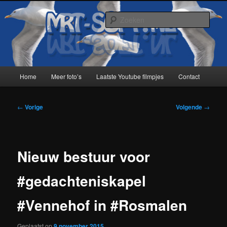
Spring
naar
Zoek
de
primaire
MRT-Soft
inhoud
Hoofdmenu
Home
Meer foto’s
Laatste Youtube filmpjes
Contact
Bericht
←
Vorige
Volgende
→
navigatie
Nieuw bestuur voor
#gedachteniskapel
#Vennehof in #Rosmalen
Geplaatst op
9 november 2015