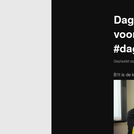
Dag 
voo
#da
Geplaatst o
B1t is de