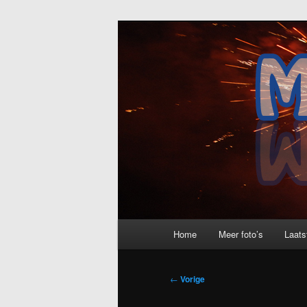
Spring
naar
de
MRT-Soft
primaire
inhoud
Hoofdmenu
Home
Meer foto’s
Laats
Bericht
←
Vorige
navigatie