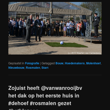
Geplaatst in
Fotografie
|
Getagged
Bouw
,
Hoedemakers
,
Molenhoef
,
Nieuwbouw
,
Rosmalen
,
Start
Zojuist heeft @vanwanrooijbv
het dak op het eerste huis in
#dehoef #rosmalen gezet