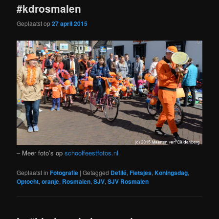
#kdrosmalen
Geplaatst op
27 april 2015
– Meer foto’s op
schoolfeestfotos.nl
Geplaatst in
Fotografie
|
Getagged
Defilé
,
Fietsjes
,
Koningsdag
,
Optocht
,
oranje
,
Rosmalen
,
SJV
,
SJV Rosmalen