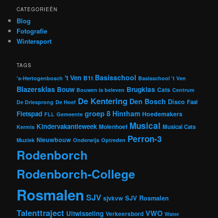
CATEGORIEËN
Blog
Fotografie
Wintersport
TAGS
Basisschool
't Ven
B1t
's-Hertogenbosch
Basisschool 't Ven
Blazersklas
Bouw
Brugklas
Cats
Bouwen is beleven
Centrum
De Kentering
Den Bosch
Disco
Faal
De Driesprong
De Hoef
groep 8
Hintham
Fietspad
Hoedemakers
FLL
Gemeente
Musical
Kindervakantieweek
Molenhoef
Musical Cats
Kermis
Perron-3
Nieuwbouw
Muziek
Onderwijs
Optreden
Rodenborch
Rodenborch-College
Rosmalen
SJV
sjvkvw
SJV Rosmalen
Talenttraject
VWO
Uitwisseling
Verkeersbord
Water