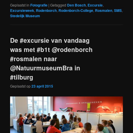
Geplaatst in
Fotografie
|
Getagged
Den Bosch
,
Excursie
,
Excursieweek
,
Rodenborch
,
Rodenborch-College
,
Rosmalen
,
SMS
,
Stedelijk Museum
De #excursie van vandaag
was met #b1t @rodenborch
#rosmalen naar
@NatuurmuseumBra in
#tilburg
Geplaatst op
23 april 2015