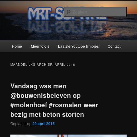
Spring
Spring
naar
naar
Zoek
de
de
primaire
secundaire
MRT-Soft
inhoud
inhoud
Hoofdmenu
Home
Meer foto’s
Laatste Youtube filmpjes
Contact
MAANDELIJKS ARCHIEF:
APRIL 2015
Vandaag was men
@bouwenisbeleven op
#molenhoef #rosmalen weer
bezig met beton storten
Geplaatst op
29 april 2015