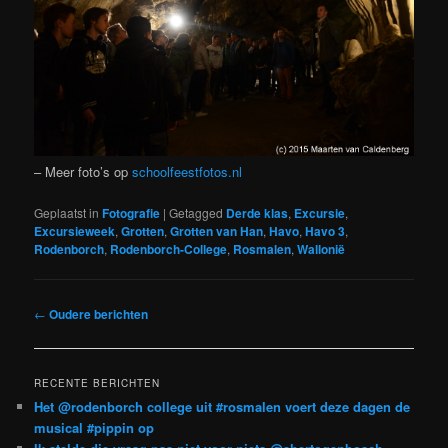
– Meer foto’s op
schoolfeestfotos.nl
Geplaatst in
Fotografie
|
Getagged
Derde klas
,
Excursie
,
Excursieweek
,
Grotten
,
Grotten van Han
,
Havo
,
Havo 3
,
Rodenborch
,
Rodenborch-College
,
Rosmalen
,
Wallonië
Bericht
←
Oudere berichten
navigatie
RECENTE BERICHTEN
Het @rodenborch college uit #rosmalen voert deze dagen de
musical #pippin op