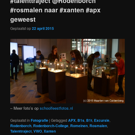
#talenttraject @Rodenborch
#rosmalen naar #xanten #apx
geweest
Geplaatst op
22 april 2015
– Meer foto’s op
schoolfeestfotos.nl
Geplaatst in
Fotografie
|
Getagged
APX
,
B1s
,
B1t
,
Excursie
,
Rodenborch
,
Rodenborch-College
,
Romeinen
,
Rosmalen
,
Talenttraject
,
VWO
,
Xanten