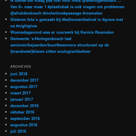
Ik stelde die vraag pas niet voor niets @shertogenbosch …
Van 6+ naar maar 1 #plasticbak is ook vragen om problemen
@afvaldenbosch #molenhoekpassage #rosmalen
Gisteren foto’s gemaakt bij #ballonnenfestival in #grave met
oa #nightglow
Woensdagavond was er vuurwerk bij Kermis Rosmalen
Gemeente ‘s-Hertogenbosch laat
senioren/bejaarden/buurtbewoners structureel op de
(brandnetel)blaren zitten ecologischbeheer
ARCHIEVEN
juni 2018
december 2017
augustus 2017
maart 2017
januari 2017
december 2016
oktober 2016
september 2016
augustus 2016
juli 2016