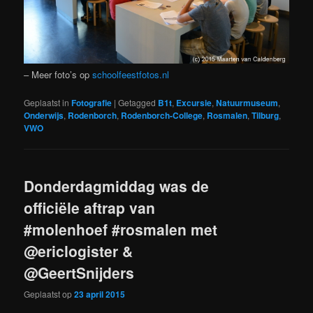
– Meer foto’s op
schoolfeestfotos.nl
Geplaatst in
Fotografie
|
Getagged
B1t
,
Excursie
,
Natuurmuseum
,
Onderwijs
,
Rodenborch
,
Rodenborch-College
,
Rosmalen
,
Tilburg
,
VWO
Donderdagmiddag was de
officiële aftrap van
#molenhoef #rosmalen met
@ericlogister &
@GeertSnijders
Geplaatst op
23 april 2015