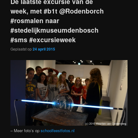
De laatste excursie van de
week, met #b1t @Rodenborch
#rosmalen naar
#stedelijkmuseumdenbosch
#sms #excursieweek
Geplaatst op
24 april 2015
– Meer foto’s op
schoolfeestfotos.nl