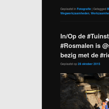
Geplaatst in
Fotografie
|
Getagged
B
Wegwerkzaamheden
,
Werkzaamhe
In/Op de #Tuinst
#Rosmalen is @
bezig met de #ri
Geplaatst op
28 oktober 2015