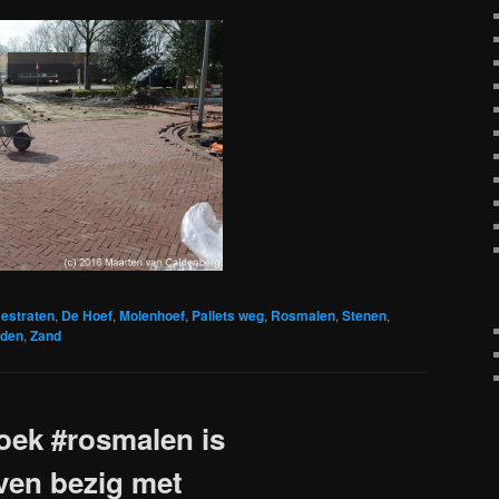
estraten
,
De Hoef
,
Molenhoef
,
Pallets weg
,
Rosmalen
,
Stenen
,
den
,
Zand
oek #rosmalen is
en bezig met