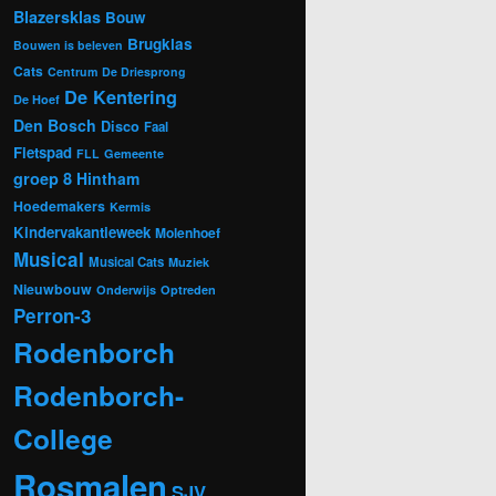
Blazersklas
Bouw
Brugklas
Bouwen is beleven
Cats
Centrum
De Driesprong
De Kentering
De Hoef
Den Bosch
Disco
Faal
Fietspad
FLL
Gemeente
groep 8
Hintham
Hoedemakers
Kermis
Kindervakantieweek
Molenhoef
Musical
Musical Cats
Muziek
Nieuwbouw
Onderwijs
Optreden
Perron-3
Rodenborch
Rodenborch-
College
Rosmalen
SJV