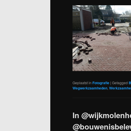
Geplaatst in
Fotografie
|
Getagged
B
Wegwerkzaamheden
,
Werkzaamhe
In @wijkmolenh
@bouwenisbelev