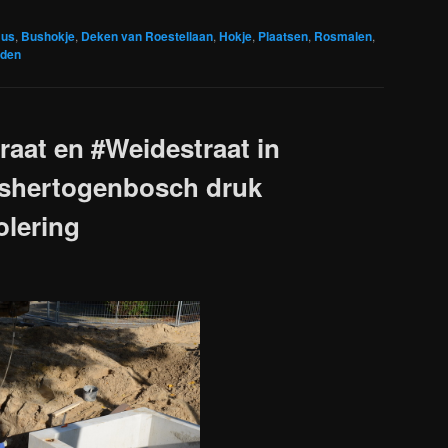
us
,
Bushokje
,
Deken van Roestellaan
,
Hokje
,
Plaatsen
,
Rosmalen
,
den
raat en #Weidestraat in
shertogenbosch druk
olering