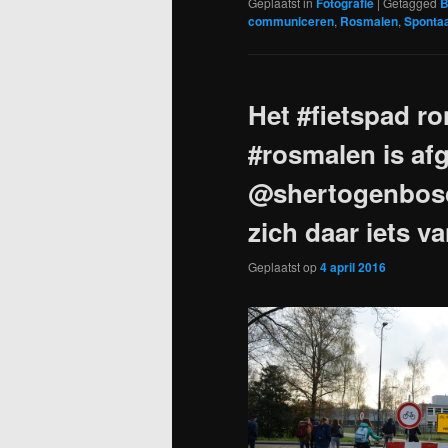
Geplaatst in
Fotografie
|
Getagged
B
communiceren
,
Rosmalen
,
Sponta
Het #fietspad 
#rosmalen is af
@shertogenbosc
zich daar iets 
Geplaatst op
4 april 2016