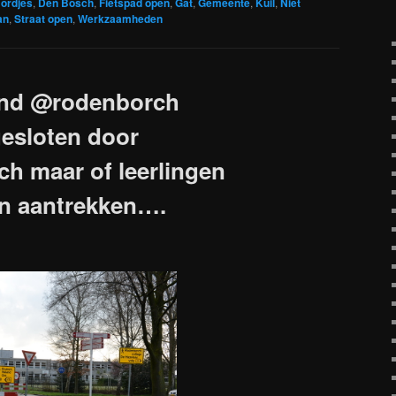
ordjes
,
Den Bosch
,
Fietspad open
,
Gat
,
Gemeente
,
Kuil
,
Niet
an
,
Straat open
,
Werkzaamheden
rond @rodenborch
gesloten door
h maar of leerlingen
van aantrekken….