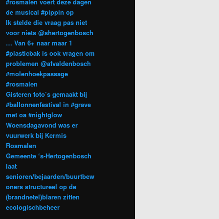
#rosmalen voert deze dagen
de musical #pippin op
Ik stelde die vraag pas niet
voor niets @shertogenbosch
… Van 6+ naar maar 1
#plasticbak is ook vragen om
problemen @afvaldenbosch
#molenhoekpassage
#rosmalen
Gisteren foto’s gemaakt bij
#ballonnenfestival in #grave
met oa #nightglow
Woensdagavond was er
vuurwerk bij Kermis
Rosmalen
Gemeente ‘s-Hertogenbosch
laat
senioren/bejaarden/buurtbew
oners structureel op de
(brandnetel)blaren zitten
ecologischbeheer