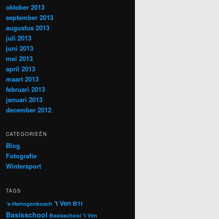
oktober 2013
september 2013
augustus 2013
juli 2013
juni 2013
mei 2013
april 2013
maart 2013
februari 2013
januari 2013
december 2012
CATEGORIEËN
Blog
Fotografie
Wintersport
TAGS
't Ven
B1t
's-Hertogenbosch
Basisschool
Basisschool 't Ven