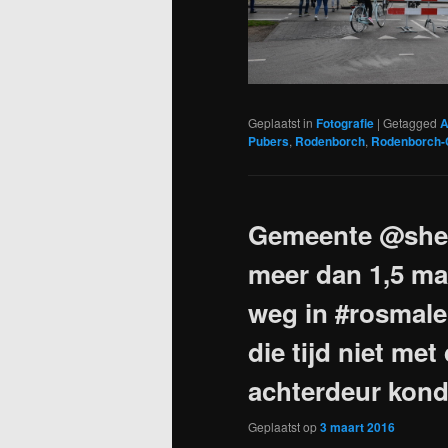
Geplaatst in
Fotografie
|
Getagged
A
Pubers
,
Rodenborch
,
Rodenborch-
Gemeente @sher
meer dan 1,5 ma
weg in #rosmale
die tijd niet met
achterdeur kon
Geplaatst op
3 maart 2016