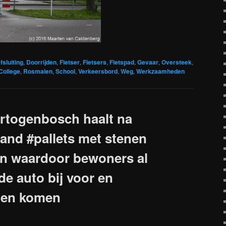
fsluiting
,
Doorrijden
,
Fietser
,
Fietsers
,
Fietspad
,
Gevaar
,
Oversteek
,
College
,
Rosmalen
,
School
,
Verkeersbord
,
Weg
,
Werkzaamheden
togenbosch haalt na
and #pallets met stenen
n waardoor bewoners al
 de auto bij voor en
den komen