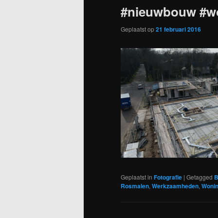
#nieuwbouw #w
Geplaatst op
21 februari 2016
Geplaatst in
Fotografie
|
Getagged
B
Rosmalen
,
Werkzaamheden
,
Woni