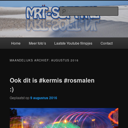
Spring
Spring
naar
naar
Zoek
de
de
primaire
secundaire
MRT-Soft
inhoud
inhoud
Hoofdmenu
Home
Meer foto’s
Laatste Youtube filmpjes
Contact
MAANDELIJKS ARCHIEF:
AUGUSTUS 2016
Ook dit is #kermis #rosmalen
:)
Geplaatst op
9 augustus 2016