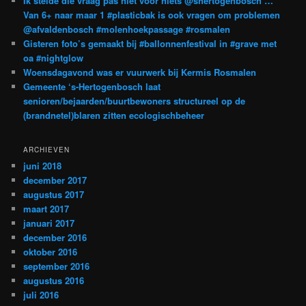
Ik stelde die vraag pas niet voor niets @shertogenbosch …
Van 6+ naar maar 1 #plasticbak is ook vragen om problemen
@afvaldenbosch #molenhoekpassage #rosmalen
Gisteren foto’s gemaakt bij #ballonnenfestival in #grave met
oa #nightglow
Woensdagavond was er vuurwerk bij Kermis Rosmalen
Gemeente ‘s-Hertogenbosch laat
senioren/bejaarden/buurtbewoners structureel op de
(brandnetel)blaren zitten ecologischbeheer
ARCHIEVEN
juni 2018
december 2017
augustus 2017
maart 2017
januari 2017
december 2016
oktober 2016
september 2016
augustus 2016
juli 2016