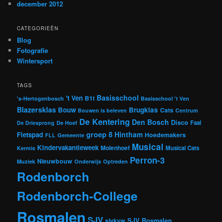
december 2012
CATEGORIEËN
Blog
Fotografie
Wintersport
TAGS
Basisschool
't Ven
B1t
's-Hertogenbosch
Basisschool 't Ven
Blazersklas
Bouw
Brugklas
Cats
Bouwen is beleven
Centrum
De Kentering
Den Bosch
Disco
Faal
De Driesprong
De Hoef
groep 8
Hintham
Fietspad
Hoedemakers
FLL
Gemeente
Musical
Kindervakantieweek
Molenhoef
Musical Cats
Kermis
Perron-3
Nieuwbouw
Muziek
Onderwijs
Optreden
Rodenborch
Rodenborch-College
Rosmalen
SJV
sjvkvw
SJV Rosmalen