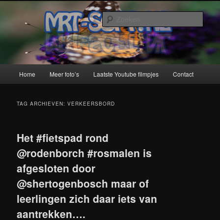
Spring
Spring
naar
naar
Zoek
de
de
primaire
secundaire
MRT-Soft
inhoud
inhoud
Hoofdmenu
Home
Meer foto’s
Laatste Youtube filmpjes
Contact
TAG ARCHIEVEN:
VERKEERSBORD
Het #fietspad rond
@rodenborch #rosmalen is
afgesloten door
@shertogenbosch maar of
leerlingen zich daar iets van
aantrekken….