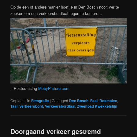
Op de een of andere manier hoef je in Den Bosch nooit ver te
zoeken om een verkeersbordfaal tegen te komen….
– Posted using
MobyPicture.com
Geplaatst in
Fotografie
|
Getagged
Den Bosch
,
Faal
,
Rosmalen
,
Taal
,
Verkeersbord
,
Verkeersbordfaal
,
Zwembad Kwekkelstijn
Doorgaand verkeer gestremd