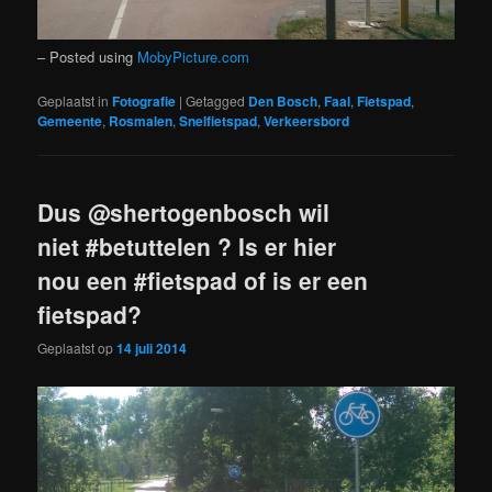
– Posted using
MobyPicture.com
Geplaatst in
Fotografie
|
Getagged
Den Bosch
,
Faal
,
Fietspad
,
Gemeente
,
Rosmalen
,
Snelfietspad
,
Verkeersbord
Dus @shertogenbosch wil
niet #betuttelen ? Is er hier
nou een #fietspad of is er een
fietspad?
Geplaatst op
14 juli 2014