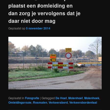
plaatst een #omleiding en
dan zorg je vervolgens dat je
daar niet door mag
Geplaatst op
5 november 2014
Geplaatst in
Fotografie
|
Getagged
De Hoef
,
Molenhoef
,
Molenhoek
,
Omleidingsroute
,
Rosmalen
,
Verkeersbord
,
Verkeersbordenfaal