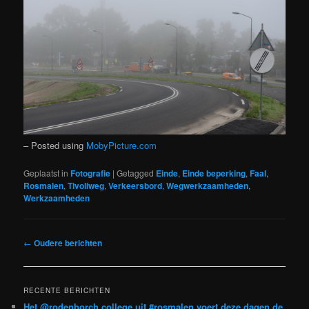
– Posted using
MobyPicture.com
Geplaatst in
Fotografie
|
Getagged
Einde
,
Einde beperking
,
Faal
,
Rosmalen
,
Tivoliweg
,
Verkeersbord
,
Wegwerkzaamheden
,
Werkzaamheden
Bericht
←
Oudere berichten
navigatie
RECENTE BERICHTEN
Het @rodenborch college uit #rosmalen voert deze dagen de