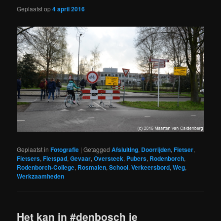
Geplaatst op
4 april 2016
Geplaatst in
Fotografie
|
Getagged
Afsluiting
,
Doorrijden
,
Fietser
,
Fietsers
,
Fietspad
,
Gevaar
,
Oversteek
,
Pubers
,
Rodenborch
,
Rodenborch-College
,
Rosmalen
,
School
,
Verkeersbord
,
Weg
,
Werkzaamheden
Het kan in #denbosch je