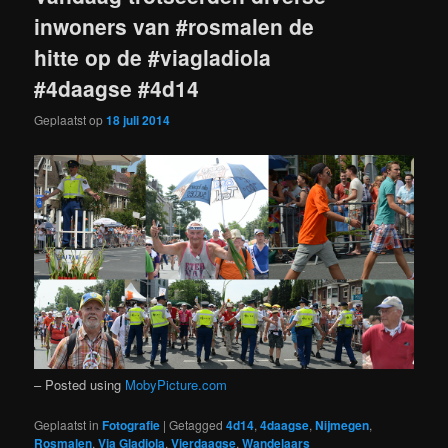
inwoners van #rosmalen de
hitte op de #viagladiola
#4daagse #4d14
Geplaatst op
18 juli 2014
– Posted using
MobyPicture.com
Geplaatst in
Fotografie
|
Getagged
4d14
,
4daagse
,
Nijmegen
,
Rosmalen
,
Via Gladiola
,
Vierdaagse
,
Wandelaars