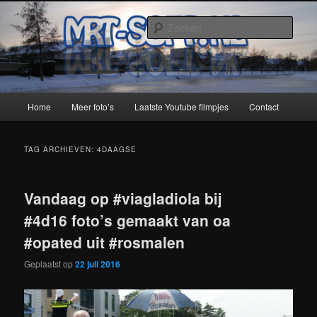
Spring
Spring
naar
naar
Zoek
de
de
primaire
secundaire
MRT-Soft
inhoud
inhoud
Hoofdmenu
Home
Meer foto’s
Laatste Youtube filmpjes
Contact
TAG ARCHIEVEN:
4DAAGSE
Vandaag op #viagladiola bij
#4d16 foto’s gemaakt van oa
#opated uit #rosmalen
Geplaatst op
22 juli 2016