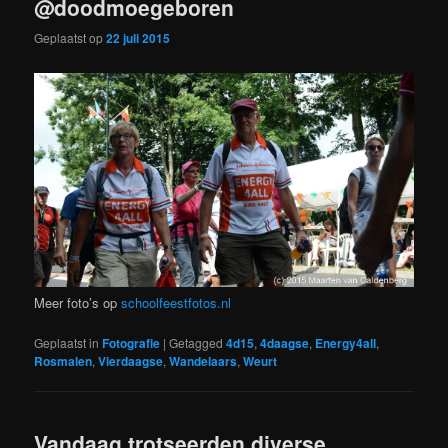
@doodmoegeboren
Geplaatst op
22 juli 2015
Meer foto’s op
schoolfeestfotos.nl
Geplaatst in
Fotografie
|
Getagged
4d15
,
4daagse
,
Energy4all
,
Rosmalen
,
Vierdaagse
,
Wandelaars
,
Weurt
Vandaag trotseerden diverse