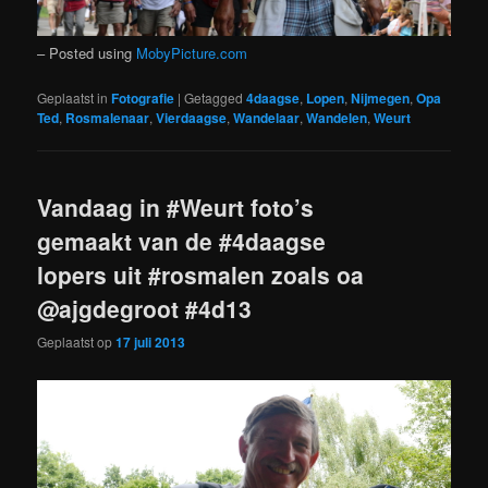
– Posted using
MobyPicture.com
Geplaatst in
Fotografie
|
Getagged
4daagse
,
Lopen
,
Nijmegen
,
Opa
Ted
,
Rosmalenaar
,
Vierdaagse
,
Wandelaar
,
Wandelen
,
Weurt
Vandaag in #Weurt foto’s
gemaakt van de #4daagse
lopers uit #rosmalen zoals oa
@ajgdegroot #4d13
Geplaatst op
17 juli 2013