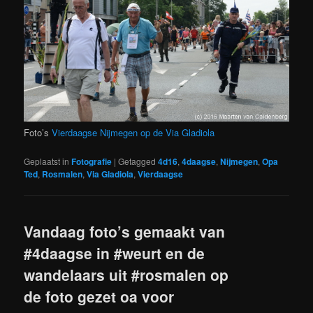
Foto’s
Vierdaagse Nijmegen op de Via Gladiola
Geplaatst in
Fotografie
|
Getagged
4d16
,
4daagse
,
Nijmegen
,
Opa
Ted
,
Rosmalen
,
Via Gladiola
,
Vierdaagse
Vandaag foto’s gemaakt van
#4daagse in #weurt en de
wandelaars uit #rosmalen op
de foto gezet oa voor