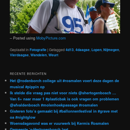
– Posted using
MobyPicture.com
Geplaatst in
Fotografie
|
Getagged
4d13
,
4daagse
,
Lopen
,
Nijmegen
,
Vierdaagse
,
Wandelen
,
Weurt
RECENTE BERICHTEN
Het @rodenborch college uit #rosmalen voert deze dagen de
musical #pippin op
Ik stelde die vraag pas niet voor niets @shertogenbosch …
Van 6+ naar maar 1 #plasticbak is ook vragen om problemen
@afvaldenbosch #molenhoekpassage #rosmalen
Gisteren foto’s gemaakt bij #ballonnenfestival in #grave met
oa #nightglow
Woensdagavond was er vuurwerk bij Kermis Rosmalen
Gemeente ‘s-Hertogenbosch laat