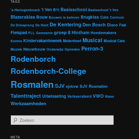
TAGS
Basisschool
't Ven
B1t
's-Hertogenbosch
Basisschool 't Ven
Blazersklas
Bouw
Brugklas
Cats
Bouwen is beleven
Centrum
De Kentering
Den Bosch
Disco
Faal
De Driesprong
De Hoef
groep 8
Hintham
Fietspad
Hoedemakers
FLL
Gemeente
Musical
Kindervakantieweek
Molenhoef
Musical Cats
Kermis
Perron-3
Nieuwbouw
Muziek
Onderwijs
Optreden
Rodenborch
Rodenborch-College
Rosmalen
SJV
sjvkvw
SJV Rosmalen
Talenttraject
VWO
Uitwisseling
Verkeersbord
Water
Werkzaamheden
Z
o
e
k
META