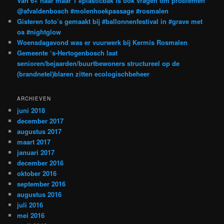
Van 6+ naar maar 1 #plasticbak is ook vragen om problemen
@afvaldenbosch #molenhoekpassage #rosmalen
Gisteren foto’s gemaakt bij #ballonnenfestival in #grave met
oa #nightglow
Woensdagavond was er vuurwerk bij Kermis Rosmalen
Gemeente ‘s-Hertogenbosch laat
senioren/bejaarden/buurtbewoners structureel op de
(brandnetel)blaren zitten ecologischbeheer
ARCHIEVEN
juni 2018
december 2017
augustus 2017
maart 2017
januari 2017
december 2016
oktober 2016
september 2016
augustus 2016
juli 2016
mei 2016