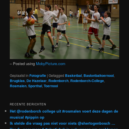
– Posted using
MobyPicture.com
Geplaatst in
Fotografie
|
Getagged
Basketbal
,
Basketbaltoernooi
,
Brugklas
,
De Hazelaar
,
Rodenborch
,
Rodenborch-College
,
Rosmalen
,
Sporthal
,
Toernooi
RECENTE BERICHTEN
Het @rodenborch college uit #rosmalen voert deze dagen de
musical #pippin op
Ik stelde die vraag pas niet voor niets @shertogenbosch …