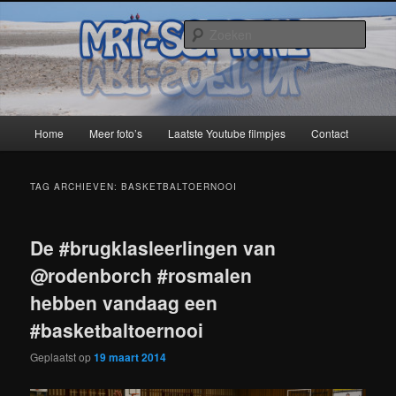
Spring
Spring
naar
naar
Zoek
de
de
primaire
secundaire
MRT-Soft
inhoud
inhoud
Hoofdmenu
Home
Meer foto’s
Laatste Youtube filmpjes
Contact
TAG ARCHIEVEN:
BASKETBALTOERNOOI
De #brugklasleerlingen van
@rodenborch #rosmalen
hebben vandaag een
#basketbaltoernooi
Geplaatst op
19 maart 2014