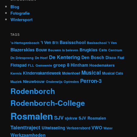
Blog
Fotografie
Wintersport
TAGS
Basisschool
't Ven
B1t
's-Hertogenbosch
Basisschool 't Ven
Blazersklas
Bouw
Brugklas
Cats
Bouwen is beleven
Centrum
De Kentering
Den Bosch
Disco
Faal
De Driesprong
De Hoef
groep 8
Hintham
Fietspad
Hoedemakers
FLL
Gemeente
Musical
Kindervakantieweek
Molenhoef
Musical Cats
Kermis
Perron-3
Nieuwbouw
Muziek
Onderwijs
Optreden
Rodenborch
Rodenborch-College
Rosmalen
SJV
sjvkvw
SJV Rosmalen
Talenttraject
VWO
Uitwisseling
Verkeersbord
Water
Werkzaamheden