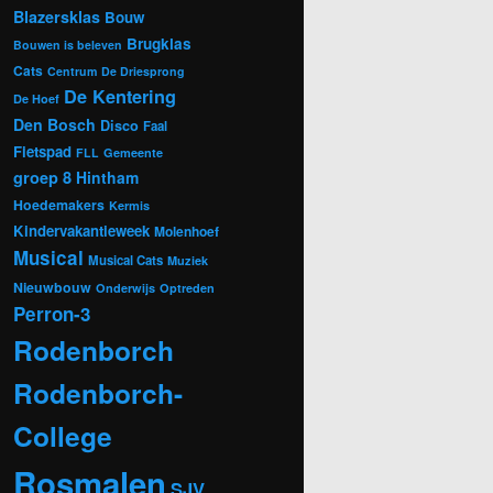
Blazersklas
Bouw
Brugklas
Bouwen is beleven
Cats
Centrum
De Driesprong
De Kentering
De Hoef
Den Bosch
Disco
Faal
Fietspad
FLL
Gemeente
groep 8
Hintham
Hoedemakers
Kermis
Kindervakantieweek
Molenhoef
Musical
Musical Cats
Muziek
Nieuwbouw
Onderwijs
Optreden
Perron-3
Rodenborch
Rodenborch-
College
Rosmalen
SJV