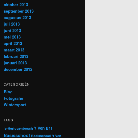
oktober 2013
september 2013
augustus 2013
juli 2013
juni 2013
mei 2013
april 2013
maart 2013
februari 2013
januari 2013
december 2012
CATEGORIEËN
Blog
Fotografie
Wintersport
TAGS
't Ven
B1t
's-Hertogenbosch
Basisschool
Basisschool 't Ven