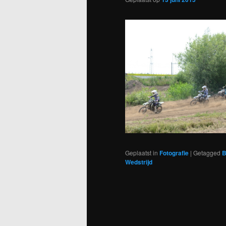
Geplaatst in
Fotografie
|
Getagged
B
Wedstrijd