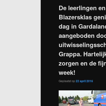
De leerlingen e
Blazersklas geni
dag in Gardalan
aangeboden doo
uitwisselingssc
Grappa. Harteli
zorgen en de fij
week!
Geplaatst op
22 april 2016