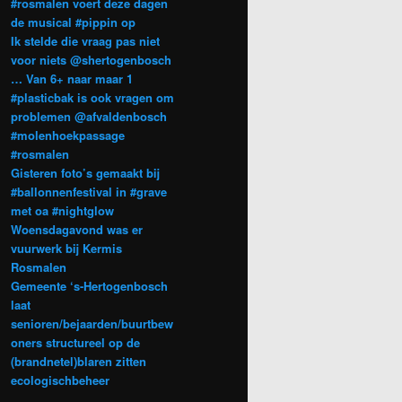
#rosmalen voert deze dagen
de musical #pippin op
Ik stelde die vraag pas niet
voor niets @shertogenbosch
… Van 6+ naar maar 1
#plasticbak is ook vragen om
problemen @afvaldenbosch
#molenhoekpassage
#rosmalen
Gisteren foto’s gemaakt bij
#ballonnenfestival in #grave
met oa #nightglow
Woensdagavond was er
vuurwerk bij Kermis
Rosmalen
Gemeente ‘s-Hertogenbosch
laat
senioren/bejaarden/buurtbew
oners structureel op de
(brandnetel)blaren zitten
ecologischbeheer