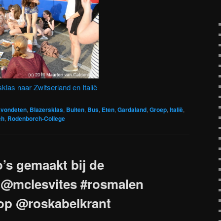
sklas naar Zwitserland en Italië
vondeten
,
Blazersklas
,
Buiten
,
Bus
,
Eten
,
Gardaland
,
Groep
,
Italië
,
ch
,
Rodenborch-College
o’s gemaakt bij de
 @mclesvites #rosmalen
op @roskabelkrant