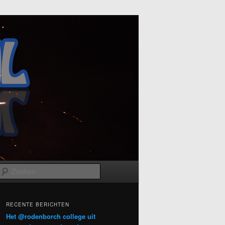
Zoeken
RECENTE BERICHTEN
Het @rodenborch college uit