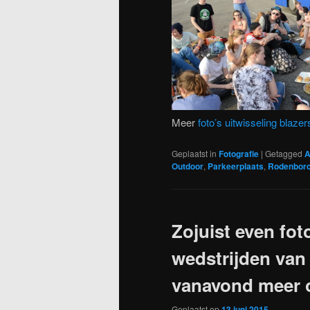
Meer
foto’s uitwisseling blazer
Geplaatst in
Fotografie
|
Getagged
A
Outdoor
,
Parkeerplaats
,
Rodenbor
Zojuist even fot
wedstrijden van
vanavond meer 
Geplaatst op
13 juni 2015