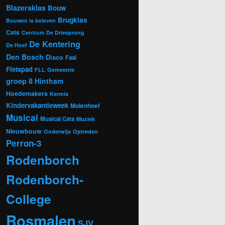
Blazersklas
Bouw
Brugklas
Bouwen is beleven
Cats
Centrum
De Driesprong
De Kentering
De Hoef
Den Bosch
Disco
Faal
Fietspad
FLL
Gemeente
groep 8
Hintham
Hoedemakers
Kermis
Kindervakantieweek
Molenhoef
Musical
Musical Cats
Muziek
Nieuwbouw
Onderwijs
Optreden
Perron-3
Rodenborch
Rodenborch-
College
Rosmalen
SJV