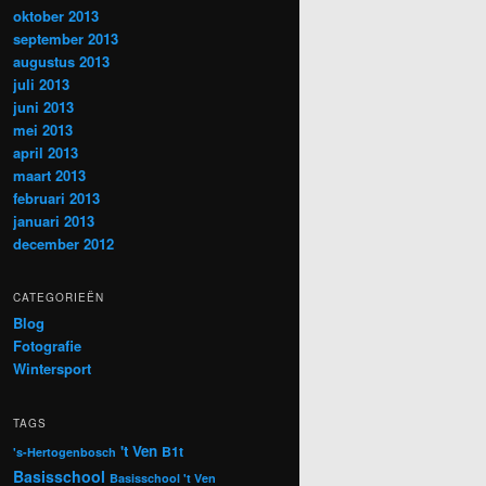
oktober 2013
september 2013
augustus 2013
juli 2013
juni 2013
mei 2013
april 2013
maart 2013
februari 2013
januari 2013
december 2012
CATEGORIEËN
Blog
Fotografie
Wintersport
TAGS
't Ven
B1t
's-Hertogenbosch
Basisschool
Basisschool 't Ven