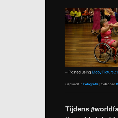
– Posted using
MobyPicture.
Geplaatst in
Fotografie
|
Getagged
D
Tijdens #worldfa