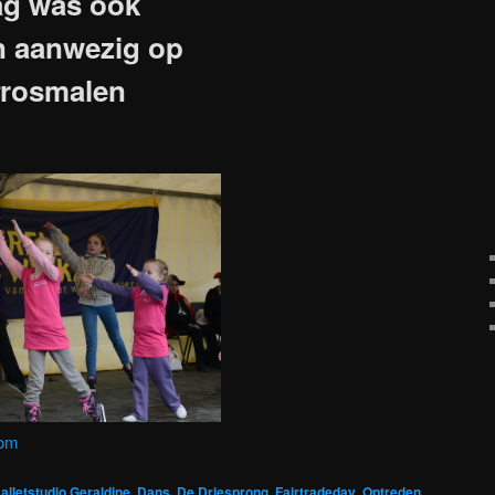
ag was ook
n aanwezig op
#rosmalen
com
alletstudio Geraldine
,
Dans
,
De Driesprong
,
Fairtradeday
,
Optreden
,