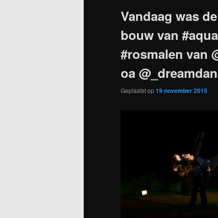
Vandaag was de o
bouw van #aqu
#rosmalen van 
oa @_dreamdan
Geplaatst op
19 november 2015