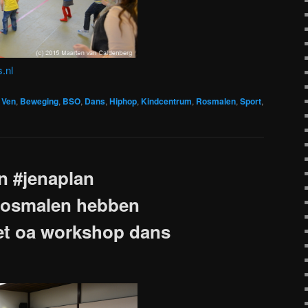
.nl
t Ven
,
Beweging
,
BSO
,
Dans
,
Hiphop
,
Kindcentrum
,
Rosmalen
,
Sport
,
n #jenaplan
rosmalen hebben
et oa workshop dans