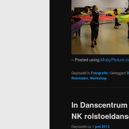
– Posted using
MobyPicture.
Geplaatst in
Fotografie
|
Getagged
D
Rosmalen
,
Workshop
In Danscentrum
NK rolstoeldan
Geplaatst op
1 juni 2013