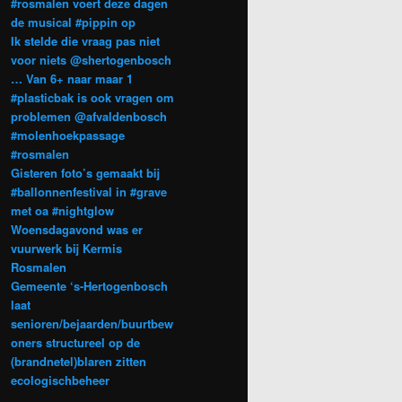
#rosmalen voert deze dagen
de musical #pippin op
Ik stelde die vraag pas niet
voor niets @shertogenbosch
… Van 6+ naar maar 1
#plasticbak is ook vragen om
problemen @afvaldenbosch
#molenhoekpassage
#rosmalen
Gisteren foto’s gemaakt bij
#ballonnenfestival in #grave
met oa #nightglow
Woensdagavond was er
vuurwerk bij Kermis
Rosmalen
Gemeente ‘s-Hertogenbosch
laat
senioren/bejaarden/buurtbew
oners structureel op de
(brandnetel)blaren zitten
ecologischbeheer