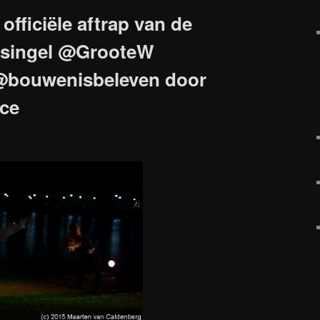
fficiële aftrap van de
asingel @GrooteW
@bouwenisbeleven door
ce