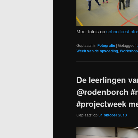
Meer foto’s op
schoolfeestfotos
Geplaatst in
Fotografie
|
Getagged
'
Week van de opvoeding
,
Workshop
De leerlingen va
@rodenborch #
#projectweek m
Geplaatst op
31 oktober 2013