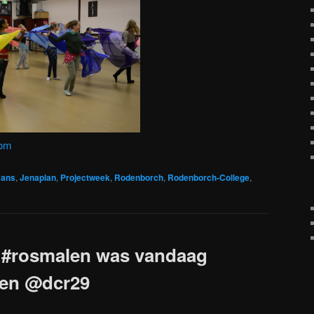
com
ans
,
Jenaplan
,
Projectweek
,
Rodenborch
,
Rodenborch-College
,
 #rosmalen was vandaag
sen @dcr29