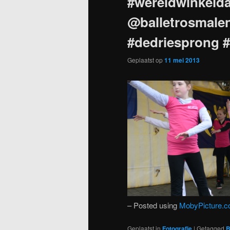
#wereldwinkeld
@balletrosmale
#dedriesprong 
Geplaatst op
11 mei 2013
– Posted using
MobyPicture.
Geplaatst in
Fotografie
|
Getagged
B