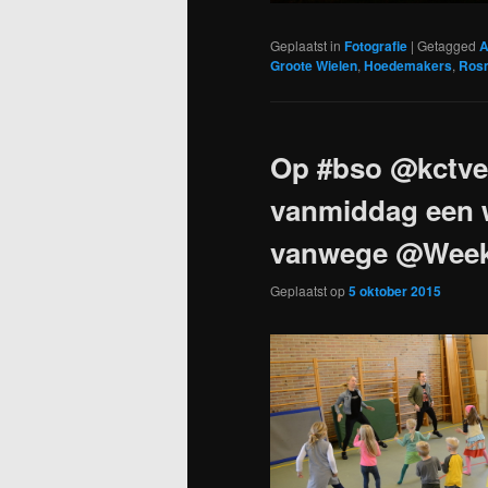
Geplaatst in
Fotografie
|
Getagged
A
Groote Wielen
,
Hoedemakers
,
Ros
Op #bso @kctve
vanmiddag een 
vanwege @Wee
Geplaatst op
5 oktober 2015