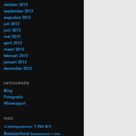
oktober 2013
september 2013
augustus 2013
juli 2013
juni 2013
mei 2013
april 2013
maart 2013
februari 2013
januari 2013
december 2012
CATEGORIEËN
Blog
Fotografie
Wintersport
TAGS
't Ven
B1t
's-Hertogenbosch
Basisschool
Basisschool 't Ven