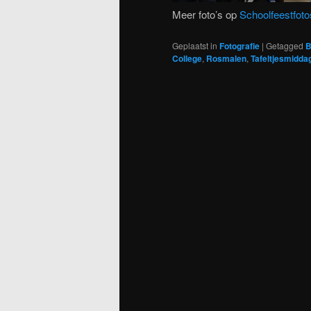
Meer foto’s op
Schoolfeestfoto
Geplaatst in
Fotografie
|
Getagged
B
College
,
Rosmalen
,
Tafeltjesmidda