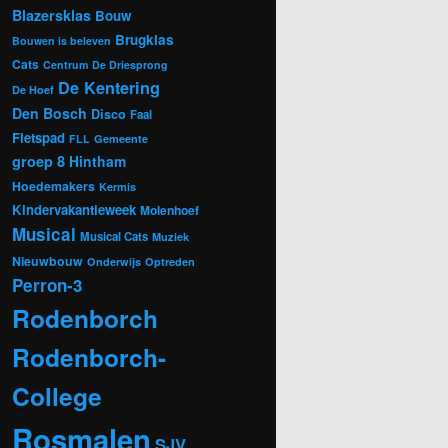
Blazersklas
Bouw
Brugklas
Bouwen is beleven
Cats
Centrum
De Driesprong
De Kentering
De Hoef
Den Bosch
Disco
Faal
Fietspad
FLL
Gemeente
groep 8
Hintham
Hoedemakers
Kermis
Kindervakantieweek
Molenhoef
Musical
Musical Cats
Muziek
Nieuwbouw
Onderwijs
Optreden
Perron-3
Rodenborch
Rodenborch-
College
Rosmalen
SJV