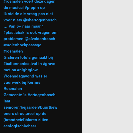
#rosmalen voert deze dagen
de musical #pippin op
Ik stelde die vraag pas niet
voor niets @shertogenbosch
… Van 6+ naar maar 1
#plasticbak is ook vragen om
problemen @afvaldenbosch
#molenhoekpassage
#rosmalen
Gisteren foto’s gemaakt bij
#ballonnenfestival in #grave
met oa #nightglow
Woensdagavond was er
vuurwerk bij Kermis
Rosmalen
Gemeente ‘s-Hertogenbosch
laat
senioren/bejaarden/buurtbew
oners structureel op de
(brandnetel)blaren zitten
ecologischbeheer