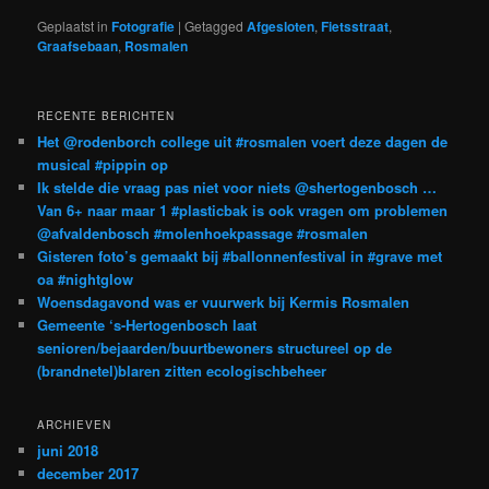
Geplaatst in
Fotografie
|
Getagged
Afgesloten
,
Fietsstraat
,
Graafsebaan
,
Rosmalen
RECENTE BERICHTEN
Het @rodenborch college uit #rosmalen voert deze dagen de
musical #pippin op
Ik stelde die vraag pas niet voor niets @shertogenbosch …
Van 6+ naar maar 1 #plasticbak is ook vragen om problemen
@afvaldenbosch #molenhoekpassage #rosmalen
Gisteren foto’s gemaakt bij #ballonnenfestival in #grave met
oa #nightglow
Woensdagavond was er vuurwerk bij Kermis Rosmalen
Gemeente ‘s-Hertogenbosch laat
senioren/bejaarden/buurtbewoners structureel op de
(brandnetel)blaren zitten ecologischbeheer
ARCHIEVEN
juni 2018
december 2017