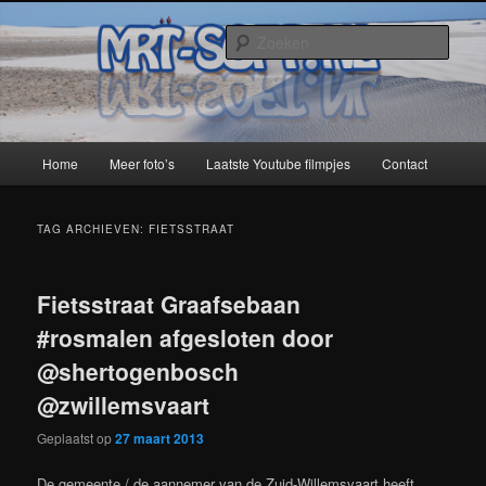
Spring
Spring
naar
naar
Zoek
de
de
primaire
secundaire
MRT-Soft
inhoud
inhoud
Hoofdmenu
Home
Meer foto’s
Laatste Youtube filmpjes
Contact
TAG ARCHIEVEN:
FIETSSTRAAT
Fietsstraat Graafsebaan
#rosmalen afgesloten door
@shertogenbosch
@zwillemsvaart
Geplaatst op
27 maart 2013
De gemeente / de aannemer van de Zuid-Willemsvaart heeft