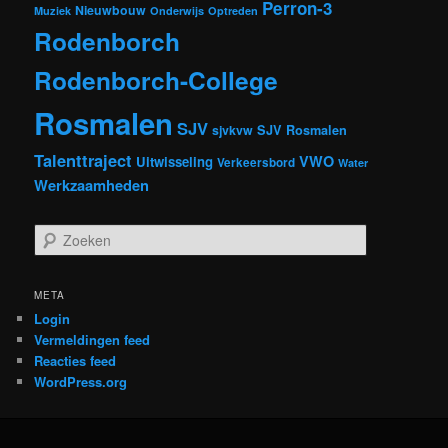
Perron-3
Nieuwbouw
Muziek
Onderwijs
Optreden
Rodenborch
Rodenborch-College
Rosmalen
SJV
sjvkvw
SJV Rosmalen
Talenttraject
VWO
Uitwisseling
Verkeersbord
Water
Werkzaamheden
Z
o
e
k
META
e
Login
n
Vermeldingen feed
Reacties feed
WordPress.org