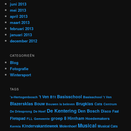
juni 2013
mei 2013
april 2013
maart 2013
februari 2013
januari 2013
december 2012
CATEGORIEËN
Blog
Fotografie
Wintersport
TAGS
Basisschool
't Ven
B1t
's-Hertogenbosch
Basisschool 't Ven
Blazersklas
Bouw
Brugklas
Cats
Bouwen is beleven
Centrum
De Kentering
Den Bosch
Disco
Faal
De Driesprong
De Hoef
groep 8
Hintham
Fietspad
Hoedemakers
FLL
Gemeente
Musical
Kindervakantieweek
Molenhoef
Musical Cats
Kermis