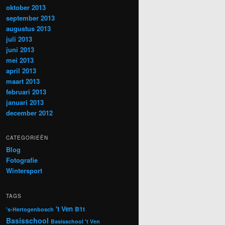
oktober 2013
september 2013
augustus 2013
juli 2013
juni 2013
mei 2013
april 2013
maart 2013
februari 2013
januari 2013
december 2012
CATEGORIEËN
Blog
Fotografie
Wintersport
TAGS
't Ven
B1t
's-Hertogenbosch
Basisschool
Basisschool 't Ven