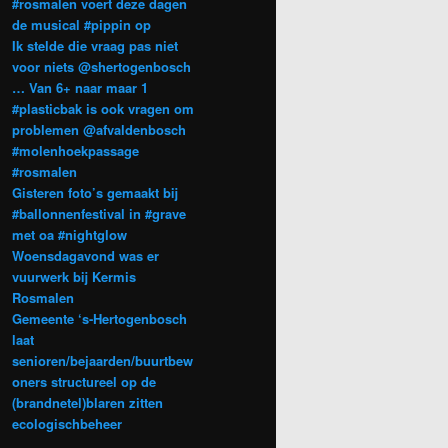
#rosmalen voert deze dagen
de musical #pippin op
Ik stelde die vraag pas niet
voor niets @shertogenbosch
… Van 6+ naar maar 1
#plasticbak is ook vragen om
problemen @afvaldenbosch
#molenhoekpassage
#rosmalen
Gisteren foto’s gemaakt bij
#ballonnenfestival in #grave
met oa #nightglow
Woensdagavond was er
vuurwerk bij Kermis
Rosmalen
Gemeente ‘s-Hertogenbosch
laat
senioren/bejaarden/buurtbew
oners structureel op de
(brandnetel)blaren zitten
ecologischbeheer