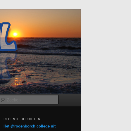
Zoeken
RECENTE BERICHTEN
Het @rodenborch college uit