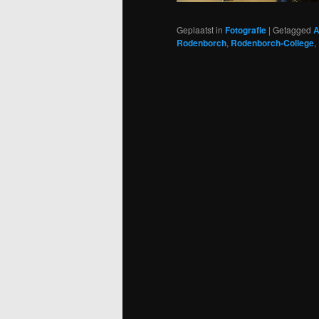
Geplaatst in
Fotografie
|
Getagged
A
Rodenborch
,
Rodenborch-College
,