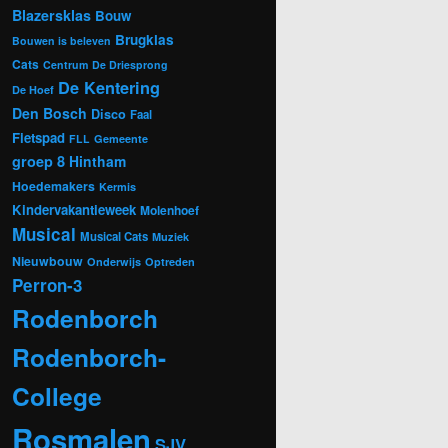
Blazersklas
Bouw
Brugklas
Bouwen is beleven
Cats
Centrum
De Driesprong
De Kentering
De Hoef
Den Bosch
Disco
Faal
Fietspad
FLL
Gemeente
groep 8
Hintham
Hoedemakers
Kermis
Kindervakantieweek
Molenhoef
Musical
Musical Cats
Muziek
Nieuwbouw
Onderwijs
Optreden
Perron-3
Rodenborch
Rodenborch-
College
Rosmalen
SJV