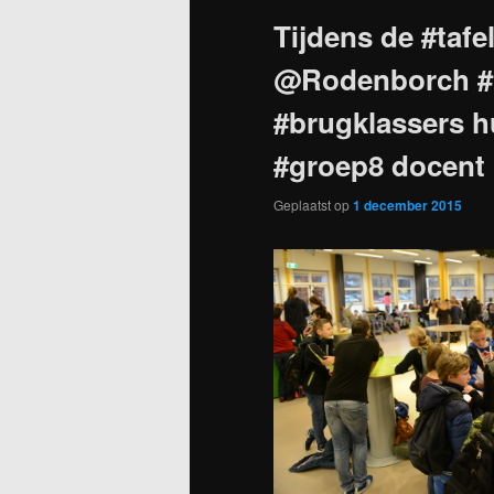
Tijdens de #tafe
@Rodenborch #
#brugklassers h
#groep8 docent 
Geplaatst op
1 december 2015