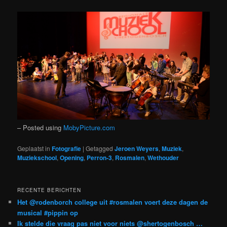
– Posted using
MobyPicture.com
Geplaatst in
Fotografie
|
Getagged
Jeroen Weyers
,
Muziek
,
Muziekschool
,
Opening
,
Perron-3
,
Rosmalen
,
Wethouder
RECENTE BERICHTEN
Het @rodenborch college uit #rosmalen voert deze dagen de
musical #pippin op
Ik stelde die vraag pas niet voor niets @shertogenbosch …