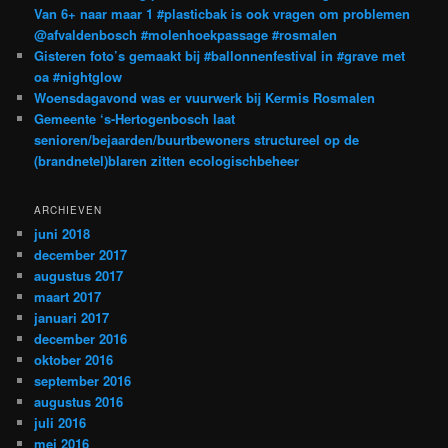
Van 6+ naar maar 1 #plasticbak is ook vragen om problemen
@afvaldenbosch #molenhoekpassage #rosmalen
Gisteren foto’s gemaakt bij #ballonnenfestival in #grave met
oa #nightglow
Woensdagavond was er vuurwerk bij Kermis Rosmalen
Gemeente ‘s-Hertogenbosch laat
senioren/bejaarden/buurtbewoners structureel op de
(brandnetel)blaren zitten ecologischbeheer
ARCHIEVEN
juni 2018
december 2017
augustus 2017
maart 2017
januari 2017
december 2016
oktober 2016
september 2016
augustus 2016
juli 2016
mei 2016