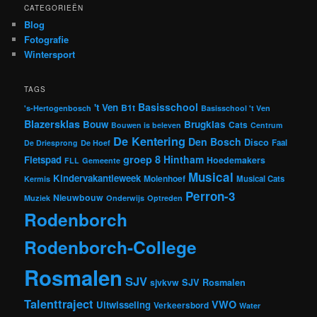
CATEGORIEËN
Blog
Fotografie
Wintersport
TAGS
Basisschool
't Ven
B1t
's-Hertogenbosch
Basisschool 't Ven
Blazersklas
Bouw
Brugklas
Cats
Bouwen is beleven
Centrum
De Kentering
Den Bosch
Disco
Faal
De Driesprong
De Hoef
groep 8
Hintham
Fietspad
Hoedemakers
FLL
Gemeente
Musical
Kindervakantieweek
Molenhoef
Musical Cats
Kermis
Perron-3
Nieuwbouw
Muziek
Onderwijs
Optreden
Rodenborch
Rodenborch-College
Rosmalen
SJV
sjvkvw
SJV Rosmalen
Talenttraject
VWO
Uitwisseling
Verkeersbord
Water