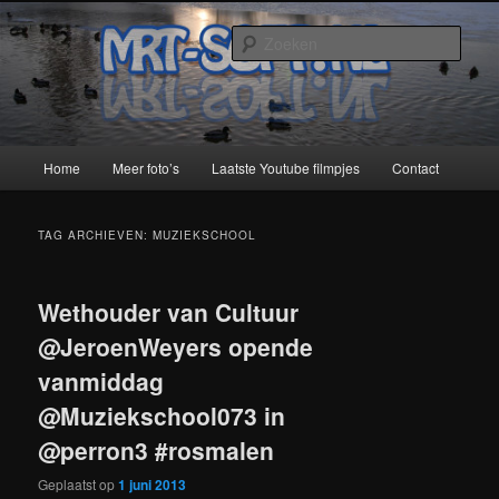
Spring
Spring
naar
naar
Zoek
de
de
primaire
secundaire
MRT-Soft
inhoud
inhoud
Hoofdmenu
Home
Meer foto’s
Laatste Youtube filmpjes
Contact
TAG ARCHIEVEN:
MUZIEKSCHOOL
Wethouder van Cultuur
@JeroenWeyers opende
vanmiddag
@Muziekschool073 in
@perron3 #rosmalen
Geplaatst op
1 juni 2013