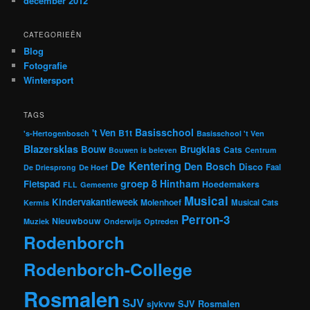
december 2012
CATEGORIEËN
Blog
Fotografie
Wintersport
TAGS
Basisschool
't Ven
B1t
's-Hertogenbosch
Basisschool 't Ven
Blazersklas
Bouw
Brugklas
Cats
Bouwen is beleven
Centrum
De Kentering
Den Bosch
Disco
Faal
De Driesprong
De Hoef
groep 8
Hintham
Fietspad
Hoedemakers
FLL
Gemeente
Musical
Kindervakantieweek
Molenhoef
Musical Cats
Kermis
Perron-3
Nieuwbouw
Muziek
Onderwijs
Optreden
Rodenborch
Rodenborch-College
Rosmalen
SJV
sjvkvw
SJV Rosmalen