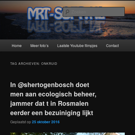
Spring
Spring
naar
naar
Zoek
de
de
primaire
secundaire
MRT-Soft
inhoud
inhoud
Hoofdmenu
Home
Meer foto’s
Laatste Youtube filmpjes
Contact
TAG ARCHIEVEN:
ONKRUID
In @shertogenbosch doet
men aan ecologisch beheer,
jammer dat t in Rosmalen
eerder een bezuiniging lijkt
Geplaatst op
25 oktober 2016