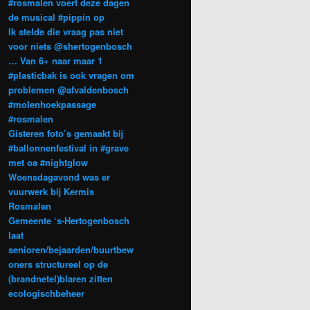
#rosmalen voert deze dagen
de musical #pippin op
Ik stelde die vraag pas niet
voor niets @shertogenbosch
… Van 6+ naar maar 1
#plasticbak is ook vragen om
problemen @afvaldenbosch
#molenhoekpassage
#rosmalen
Gisteren foto’s gemaakt bij
#ballonnenfestival in #grave
met oa #nightglow
Woensdagavond was er
vuurwerk bij Kermis
Rosmalen
Gemeente ‘s-Hertogenbosch
laat
senioren/bejaarden/buurtbew
oners structureel op de
(brandnetel)blaren zitten
ecologischbeheer