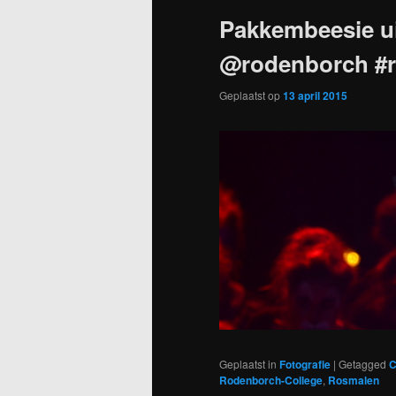
Pakkembeesie ui
@rodenborch #
Geplaatst op
13 april 2015
Geplaatst in
Fotografie
|
Getagged
C
Rodenborch-College
,
Rosmalen