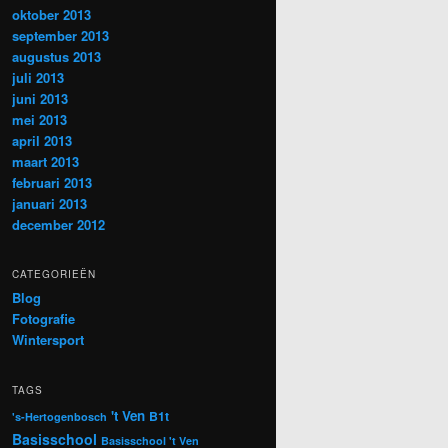
oktober 2013
september 2013
augustus 2013
juli 2013
juni 2013
mei 2013
april 2013
maart 2013
februari 2013
januari 2013
december 2012
CATEGORIEËN
Blog
Fotografie
Wintersport
TAGS
't Ven
B1t
's-Hertogenbosch
Basisschool
Basisschool 't Ven