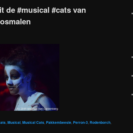
t de #musical #cats van
rosmalen
ats
,
Musical
,
Musical Cats
,
Pakkembeesie
,
Perron-3
,
Rodenborch
,