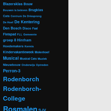
Blazersklas
Bouw
Brugklas
Bouwen is beleven
Cats
Centrum
De Driesprong
De Kentering
De Hoef
Den Bosch
Disco
Faal
Fietspad
FLL
Gemeente
groep 8
Hintham
Hoedemakers
Kermis
Kindervakantieweek
Molenhoef
Musical
Musical Cats
Muziek
Nieuwbouw
Onderwijs
Optreden
Perron-3
Rodenborch
Rodenborch-
College
Rosmalen
SJV