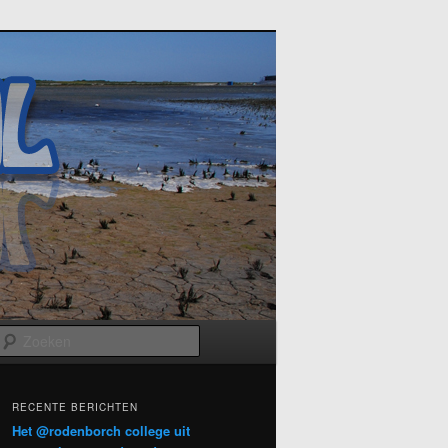
Zoeken
RECENTE BERICHTEN
Het @rodenborch college uit