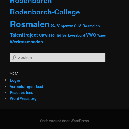
Rodenborch
Rodenborch-College
Rosmalen
SJV
sjvkvw
SJV Rosmalen
Talenttraject
VWO
Uitwisseling
Verkeersbord
Water
Werkzaamheden
Z
o
e
k
META
e
Login
n
Vermeldingen feed
Reacties feed
WordPress.org
Ondersteund door WordPress