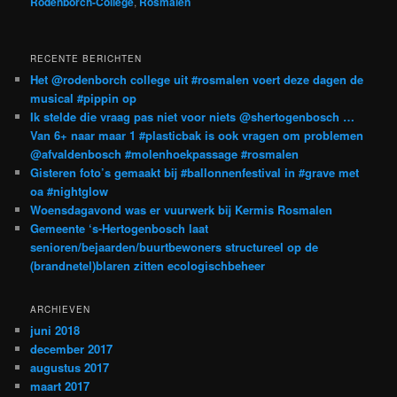
Rodenborch-College
,
Rosmalen
RECENTE BERICHTEN
Het @rodenborch college uit #rosmalen voert deze dagen de
musical #pippin op
Ik stelde die vraag pas niet voor niets @shertogenbosch …
Van 6+ naar maar 1 #plasticbak is ook vragen om problemen
@afvaldenbosch #molenhoekpassage #rosmalen
Gisteren foto’s gemaakt bij #ballonnenfestival in #grave met
oa #nightglow
Woensdagavond was er vuurwerk bij Kermis Rosmalen
Gemeente ‘s-Hertogenbosch laat
senioren/bejaarden/buurtbewoners structureel op de
(brandnetel)blaren zitten ecologischbeheer
ARCHIEVEN
juni 2018
december 2017
augustus 2017
maart 2017