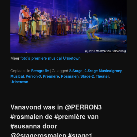
Meer
foto’s première musical Urinetown
Geplaatst in
Fotografie
|
Getagged
2-Stage
,
2-Stage Musicalgroep
,
Musical
,
Perron-3
,
Première
,
Rosmalen
,
Stage-2
,
Theater
,
Urinetown
Vanavond was in @PERRON3
#rosmalen de #première van
#susanna door
@2stagerosmalen #stage1