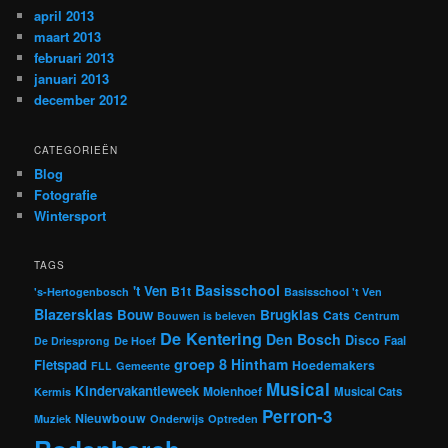
april 2013
maart 2013
februari 2013
januari 2013
december 2012
CATEGORIEËN
Blog
Fotografie
Wintersport
TAGS
Basisschool
't Ven
B1t
's-Hertogenbosch
Basisschool 't Ven
Blazersklas
Bouw
Brugklas
Cats
Bouwen is beleven
Centrum
De Kentering
Den Bosch
Disco
Faal
De Driesprong
De Hoef
groep 8
Hintham
Fietspad
Hoedemakers
FLL
Gemeente
Musical
Kindervakantieweek
Molenhoef
Musical Cats
Kermis
Perron-3
Nieuwbouw
Muziek
Onderwijs
Optreden