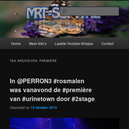
Spring
Spring
naar
naar
Zoek
de
de
primaire
secundaire
MRT-Soft
inhoud
inhoud
Hoofdmenu
Home
Meer foto’s
Laatste Youtube filmpjes
Contact
TAG ARCHIEVEN:
PREMIÈRE
In @PERRON3 #rosmalen
was vanavond de #première
van #urinetown door #2stage
Geplaatst op
15 oktober 2015