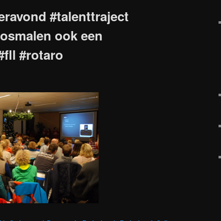
ravond #talenttraject
osmalen ook een
fll #rotaro