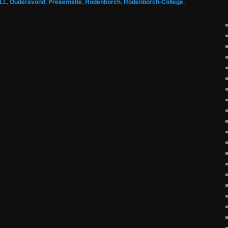
LL
,
Ouderavond
,
Presentatie
,
Rodenborch
,
Rodenborch-College
,