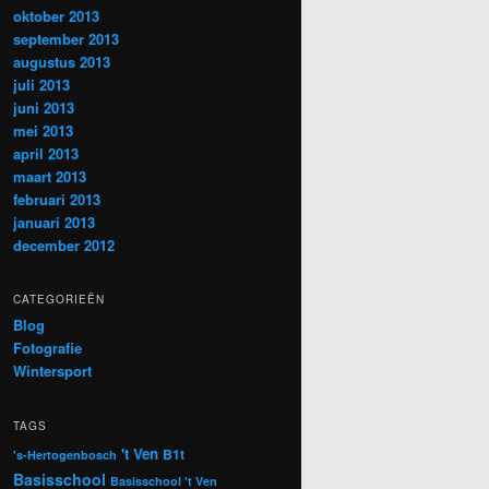
oktober 2013
september 2013
augustus 2013
juli 2013
juni 2013
mei 2013
april 2013
maart 2013
februari 2013
januari 2013
december 2012
CATEGORIEËN
Blog
Fotografie
Wintersport
TAGS
't Ven
B1t
's-Hertogenbosch
Basisschool
Basisschool 't Ven