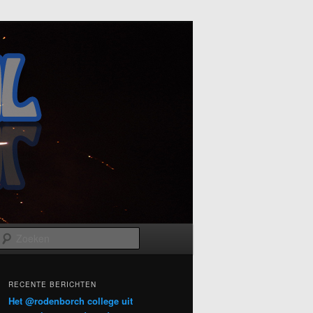
Zoeken
RECENTE BERICHTEN
Het @rodenborch college uit