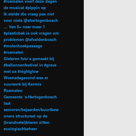
#rosmalen voert deze dagen
de musical #pippin op
Ik stelde die vraag pas niet
voor niets @shertogenbosch
… Van 6+ naar maar 1
#plasticbak is ook vragen om
problemen @afvaldenbosch
#molenhoekpassage
#rosmalen
Gisteren foto’s gemaakt bij
#ballonnenfestival in #grave
met oa #nightglow
Woensdagavond was er
vuurwerk bij Kermis
Rosmalen
Gemeente ‘s-Hertogenbosch
laat
senioren/bejaarden/buurtbew
oners structureel op de
(brandnetel)blaren zitten
ecologischbeheer