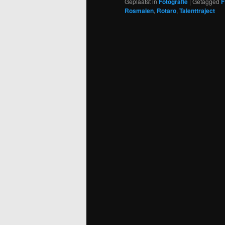
Geplaatst in
Fotografie
|
Getagged
F
Rosmalen
,
Rotaro
,
Talenttraject