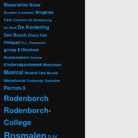
Blazersklas
Bouw
Brugklas
Bouwen is beleven
Cats
Centrum
De Driesprong
De Kentering
De Hoef
Den Bosch
Disco
Faal
Fietspad
FLL
Gemeente
groep 8
Hintham
Hoedemakers
Kermis
Kindervakantieweek
Molenhoef
Musical
Musical Cats
Muziek
Nieuwbouw
Onderwijs
Optreden
Perron-3
Rodenborch
Rodenborch-
College
Rosmalen
SJV