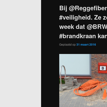
Bij @Reggefiber
#veiligheid. Ze 
week dat @BRWR
#brandkraan ka
Geplaatst op
31 maart 2016