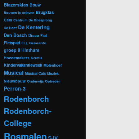
Blazersklas
Bouw
Brugklas
Bouwen is beleven
Cats
Centrum
De Driesprong
De Kentering
De Hoef
Den Bosch
Disco
Faal
Fietspad
FLL
Gemeente
groep 8
Hintham
Hoedemakers
Kermis
Kindervakantieweek
Molenhoef
Musical
Musical Cats
Muziek
Nieuwbouw
Onderwijs
Optreden
Perron-3
Rodenborch
Rodenborch-
College
Rosmalen
SJV