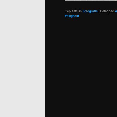
Geplaatst in
Fotografie
|
Getagged
A
Veiligheid