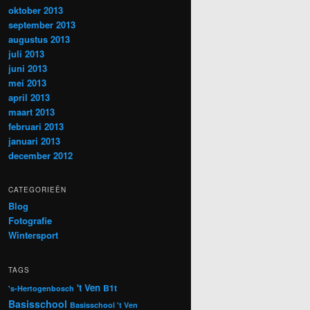
oktober 2013
september 2013
augustus 2013
juli 2013
juni 2013
mei 2013
april 2013
maart 2013
februari 2013
januari 2013
december 2012
CATEGORIEËN
Blog
Fotografie
Wintersport
TAGS
't Ven
B1t
's-Hertogenbosch
Basisschool
Basisschool 't Ven