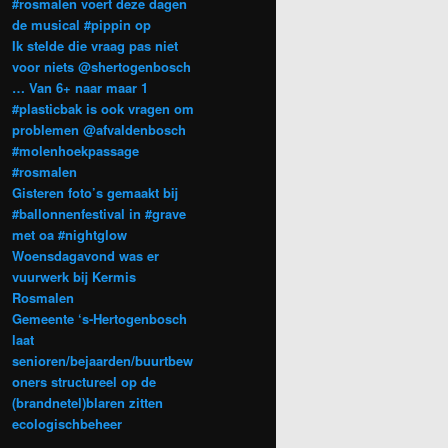
#rosmalen voert deze dagen
de musical #pippin op
Ik stelde die vraag pas niet
voor niets @shertogenbosch
… Van 6+ naar maar 1
#plasticbak is ook vragen om
problemen @afvaldenbosch
#molenhoekpassage
#rosmalen
Gisteren foto’s gemaakt bij
#ballonnenfestival in #grave
met oa #nightglow
Woensdagavond was er
vuurwerk bij Kermis
Rosmalen
Gemeente ‘s-Hertogenbosch
laat
senioren/bejaarden/buurtbew
oners structureel op de
(brandnetel)blaren zitten
ecologischbeheer