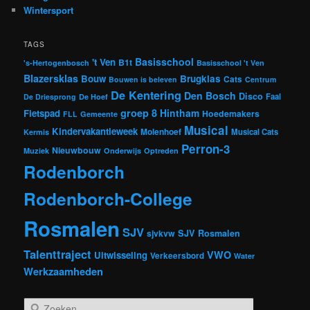
Wintersport
TAGS
Basisschool
't Ven
B1t
's-Hertogenbosch
Basisschool 't Ven
Blazersklas
Bouw
Brugklas
Cats
Bouwen is beleven
Centrum
De Kentering
Den Bosch
Disco
Faal
De Driesprong
De Hoef
groep 8
Hintham
Fietspad
Hoedemakers
FLL
Gemeente
Musical
Kindervakantieweek
Molenhoef
Musical Cats
Kermis
Perron-3
Nieuwbouw
Muziek
Onderwijs
Optreden
Rodenborch
Rodenborch-College
Rosmalen
SJV
sjvkvw
SJV Rosmalen
Talenttraject
VWO
Uitwisseling
Verkeersbord
Water
Werkzaamheden
Z