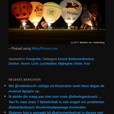
– Posted using
MobyPicture.com
Geplaatst in
Fotografie
|
Getagged
Avond
,
Ballonnenfestival
,
Donker
,
Grave
,
Licht
,
Luchtballon
,
Nightglow
,
Show
,
Vuur
RECENTE BERICHTEN
Het @rodenborch college uit #rosmalen voert deze dagen de
musical #pippin op
Ik stelde die vraag pas niet voor niets @shertogenbosch …
Van 6+ naar maar 1 #plasticbak is ook vragen om problemen
@afvaldenbosch #molenhoekpassage #rosmalen
Gisteren foto’s gemaakt bij #ballonnenfestival in #grave met