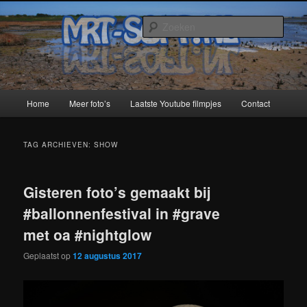
Spring
Spring
naar
naar
Zoek
de
de
primaire
secundaire
MRT-Soft
inhoud
inhoud
Hoofdmenu
Home
Meer foto’s
Laatste Youtube filmpjes
Contact
TAG ARCHIEVEN:
SHOW
Gisteren foto’s gemaakt bij
#ballonnenfestival in #grave
met oa #nightglow
Geplaatst op
12 augustus 2017