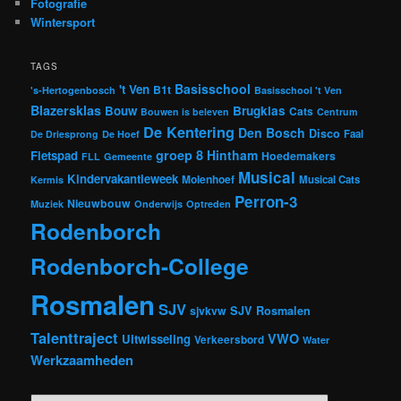
Fotografie
Wintersport
TAGS
Basisschool
't Ven
B1t
's-Hertogenbosch
Basisschool 't Ven
Blazersklas
Bouw
Brugklas
Cats
Bouwen is beleven
Centrum
De Kentering
Den Bosch
Disco
Faal
De Driesprong
De Hoef
groep 8
Hintham
Fietspad
Hoedemakers
FLL
Gemeente
Musical
Kindervakantieweek
Molenhoef
Musical Cats
Kermis
Perron-3
Nieuwbouw
Muziek
Onderwijs
Optreden
Rodenborch
Rodenborch-College
Rosmalen
SJV
sjvkvw
SJV Rosmalen
Talenttraject
VWO
Uitwisseling
Verkeersbord
Water
Werkzaamheden