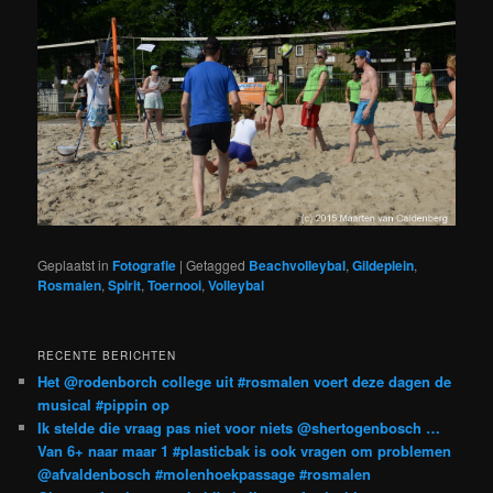
Geplaatst in
Fotografie
|
Getagged
Beachvolleybal
,
Gildeplein
,
Rosmalen
,
Spirit
,
Toernooi
,
Volleybal
RECENTE BERICHTEN
Het @rodenborch college uit #rosmalen voert deze dagen de
musical #pippin op
Ik stelde die vraag pas niet voor niets @shertogenbosch …
Van 6+ naar maar 1 #plasticbak is ook vragen om problemen
@afvaldenbosch #molenhoekpassage #rosmalen