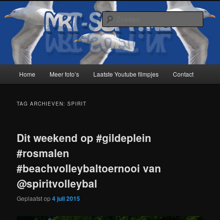
Spring
Spring
naar
naar
Zoek
de
de
primaire
secundaire
MRT-Soft
inhoud
inhoud
Hoofdmenu
Home
Meer foto’s
Laatste Youtube filmpjes
Contact
TAG ARCHIEVEN:
SPIRIT
Dit weekend op #gildeplein
#rosmalen
#beachvolleybaltoernooi van
@spiritvolleybal
Geplaatst op
4 juli 2015