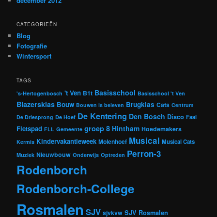
december 2012
CATEGORIEËN
Blog
Fotografie
Wintersport
TAGS
Basisschool
't Ven
B1t
's-Hertogenbosch
Basisschool 't Ven
Blazersklas
Bouw
Brugklas
Cats
Bouwen is beleven
Centrum
De Kentering
Den Bosch
Disco
Faal
De Driesprong
De Hoef
groep 8
Hintham
Fietspad
Hoedemakers
FLL
Gemeente
Musical
Kindervakantieweek
Molenhoef
Musical Cats
Kermis
Perron-3
Nieuwbouw
Muziek
Onderwijs
Optreden
Rodenborch
Rodenborch-College
Rosmalen
SJV
sjvkvw
SJV Rosmalen