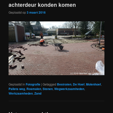
achterdeur konden komen
Geplaatst op
3 maart 2016
Geplaatst in
Fotografie
|
Getagged
Bestraten
,
De Hoef
,
Molenhoef
,
Pallets weg
,
Rosmalen
,
Stenen
,
Wegwerkzaamheden
,
Werkzaamheden
,
Zand