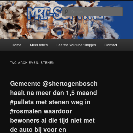
Spring
Spring
naar
naar
Zoek
de
de
primaire
secundaire
MRT-Soft
inhoud
inhoud
Hoofdmenu
Home
Meer foto’s
Laatste Youtube filmpjes
Contact
TAG ARCHIEVEN:
STENEN
Gemeente @shertogenbosch
haalt na meer dan 1,5 maand
#pallets met stenen weg in
#rosmalen waardoor
bewoners al die tijd niet met
de auto bij voor en