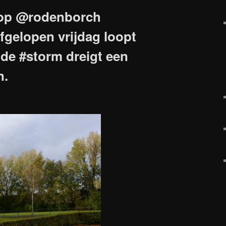
op @rodenborch
fgelopen vrijdag loopt
 de #storm dreigt een
n.