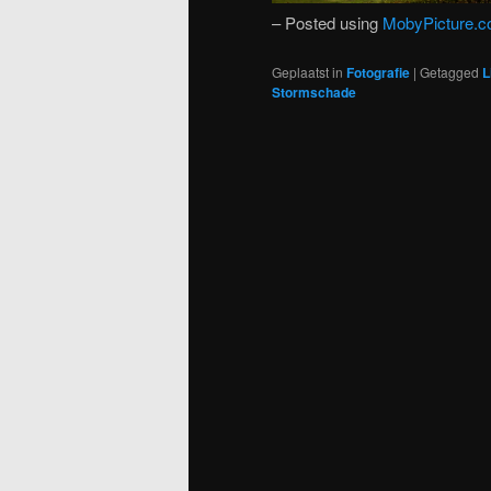
– Posted using
MobyPicture.
Geplaatst in
Fotografie
|
Getagged
L
Stormschade