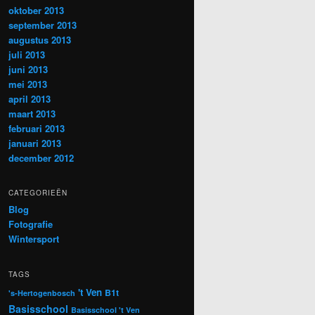
oktober 2013
september 2013
augustus 2013
juli 2013
juni 2013
mei 2013
april 2013
maart 2013
februari 2013
januari 2013
december 2012
CATEGORIEËN
Blog
Fotografie
Wintersport
TAGS
't Ven
B1t
's-Hertogenbosch
Basisschool
Basisschool 't Ven