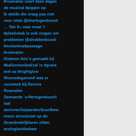
#rosmalen voert deze dagen
de musical #pippin op
Ik stelde die vraag pas niet
voor niets @shertogenbosch
… Van 6+ naar maar 1
#plasticbak is ook vragen om
problemen @afvaldenbosch
#molenhoekpassage
#rosmalen
Gisteren foto’s gemaakt bij
#ballonnenfestival in #grave
met oa #nightglow
Woensdagavond was er
vuurwerk bij Kermis
Rosmalen
Gemeente ‘s-Hertogenbosch
laat
senioren/bejaarden/buurtbew
oners structureel op de
(brandnetel)blaren zitten
ecologischbeheer