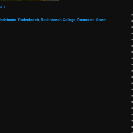
com
indeboom
,
Rodenborch
,
Rodenborch-College
,
Rosmalen
,
Storm
,