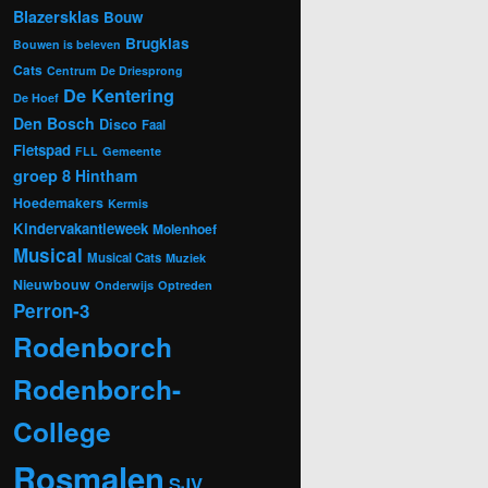
Blazersklas
Bouw
Brugklas
Bouwen is beleven
Cats
Centrum
De Driesprong
De Kentering
De Hoef
Den Bosch
Disco
Faal
Fietspad
FLL
Gemeente
groep 8
Hintham
Hoedemakers
Kermis
Kindervakantieweek
Molenhoef
Musical
Musical Cats
Muziek
Nieuwbouw
Onderwijs
Optreden
Perron-3
Rodenborch
Rodenborch-
College
Rosmalen
SJV