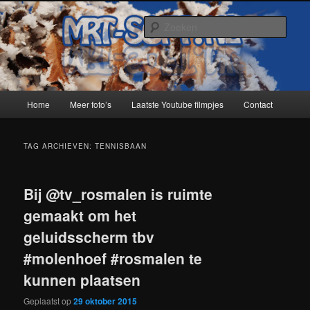
Spring
Spring
naar
naar
Zoek
de
de
primaire
secundaire
MRT-Soft
inhoud
inhoud
Hoofdmenu
Home
Meer foto’s
Laatste Youtube filmpjes
Contact
TAG ARCHIEVEN:
TENNISBAAN
Bij @tv_rosmalen is ruimte
gemaakt om het
geluidsscherm tbv
#molenhoef #rosmalen te
kunnen plaatsen
Geplaatst op
29 oktober 2015