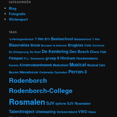
CATEGORIEËN
Blog
Fotografie
Wintersport
TAGS
Basisschool
't Ven
B1t
's-Hertogenbosch
Basisschool 't Ven
Blazersklas
Bouw
Brugklas
Cats
Bouwen is beleven
Centrum
De Kentering
Den Bosch
Disco
Faal
De Driesprong
De Hoef
groep 8
Hintham
Fietspad
Hoedemakers
FLL
Gemeente
Musical
Kindervakantieweek
Molenhoef
Musical Cats
Kermis
Perron-3
Nieuwbouw
Muziek
Onderwijs
Optreden
Rodenborch
Rodenborch-College
Rosmalen
SJV
sjvkvw
SJV Rosmalen
Talenttraject
VWO
Uitwisseling
Verkeersbord
Water