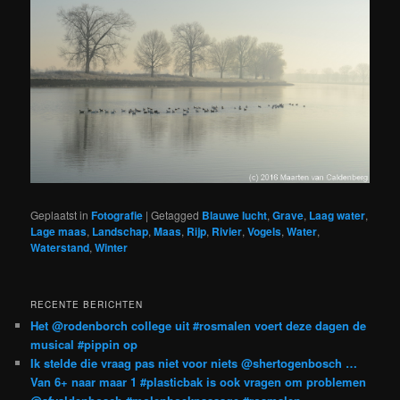
Geplaatst in
Fotografie
|
Getagged
Blauwe lucht
,
Grave
,
Laag water
,
Lage maas
,
Landschap
,
Maas
,
Rijp
,
Rivier
,
Vogels
,
Water
,
Waterstand
,
Winter
RECENTE BERICHTEN
Het @rodenborch college uit #rosmalen voert deze dagen de
musical #pippin op
Ik stelde die vraag pas niet voor niets @shertogenbosch …
Van 6+ naar maar 1 #plasticbak is ook vragen om problemen