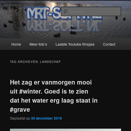
Spring
Spring
naar
naar
Zoek
de
de
primaire
secundaire
MRT-Soft
inhoud
inhoud
Hoofdmenu
Home
Meer foto’s
Laatste Youtube filmpjes
Contact
TAG ARCHIEVEN:
LANDSCHAP
Het zag er vanmorgen mooi
uit #winter. Goed is te zien
dat het water erg laag staat in
#grave
Geplaatst op
30 december 2016