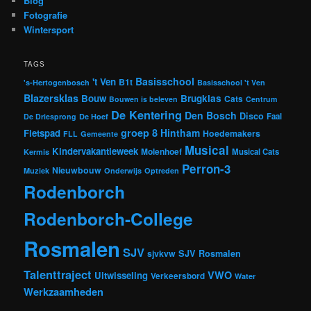
Blog
Fotografie
Wintersport
TAGS
Basisschool
't Ven
B1t
's-Hertogenbosch
Basisschool 't Ven
Blazersklas
Bouw
Brugklas
Cats
Bouwen is beleven
Centrum
De Kentering
Den Bosch
Disco
Faal
De Driesprong
De Hoef
groep 8
Hintham
Fietspad
Hoedemakers
FLL
Gemeente
Musical
Kindervakantieweek
Molenhoef
Musical Cats
Kermis
Perron-3
Nieuwbouw
Muziek
Onderwijs
Optreden
Rodenborch
Rodenborch-College
Rosmalen
SJV
sjvkvw
SJV Rosmalen
Talenttraject
VWO
Uitwisseling
Verkeersbord
Water
Werkzaamheden