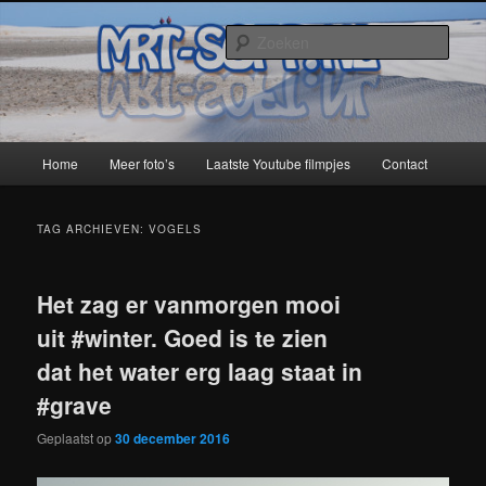
Spring
Spring
naar
naar
Zoek
de
de
primaire
secundaire
MRT-Soft
inhoud
inhoud
Hoofdmenu
Home
Meer foto’s
Laatste Youtube filmpjes
Contact
TAG ARCHIEVEN:
VOGELS
Het zag er vanmorgen mooi
uit #winter. Goed is te zien
dat het water erg laag staat in
#grave
Geplaatst op
30 december 2016