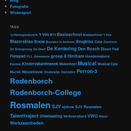
Blog
Fotografie
Wintersport
TAGS
Basisschool
't Ven
B1t
's-Hertogenbosch
Basisschool 't Ven
Blazersklas
Bouw
Brugklas
Cats
Bouwen is beleven
Centrum
De Kentering
Den Bosch
Disco
Faal
De Driesprong
De Hoef
groep 8
Hintham
Fietspad
Hoedemakers
FLL
Gemeente
Musical
Kindervakantieweek
Molenhoef
Musical Cats
Kermis
Perron-3
Nieuwbouw
Muziek
Onderwijs
Optreden
Rodenborch
Rodenborch-College
Rosmalen
SJV
sjvkvw
SJV Rosmalen
Talenttraject
VWO
Uitwisseling
Verkeersbord
Water
Werkzaamheden