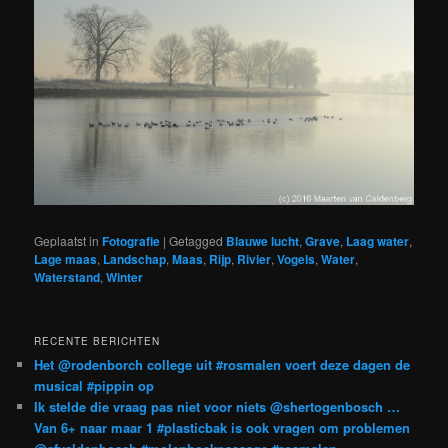
Geplaatst in
Fotografie
|
Getagged
Blauwe lucht
,
Grave
,
Laag water
,
Lage maas
,
Landschap
,
Maas
,
Rijp
,
Rivier
,
Vogels
,
Water
,
Waterstand
,
Winter
RECENTE BERICHTEN
Het @rodenborch college uit #rosmalen voert deze dagen de
musical #pippin op
Ik stelde die vraag pas niet voor niets @shertogenbosch …
Van 6+ naar maar 1 #plasticbak is ook vragen om problemen