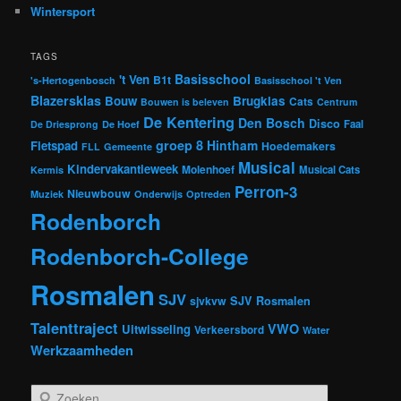
Wintersport
TAGS
Basisschool
't Ven
B1t
's-Hertogenbosch
Basisschool 't Ven
Blazersklas
Bouw
Brugklas
Cats
Bouwen is beleven
Centrum
De Kentering
Den Bosch
Disco
Faal
De Driesprong
De Hoef
groep 8
Hintham
Fietspad
Hoedemakers
FLL
Gemeente
Musical
Kindervakantieweek
Molenhoef
Musical Cats
Kermis
Perron-3
Nieuwbouw
Muziek
Onderwijs
Optreden
Rodenborch
Rodenborch-College
Rosmalen
SJV
sjvkvw
SJV Rosmalen
Talenttraject
VWO
Uitwisseling
Verkeersbord
Water
Werkzaamheden
Z