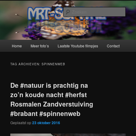
Spring
Spring
naar
naar
Zoek
de
de
primaire
secundaire
MRT-Soft
inhoud
inhoud
Hoofdmenu
Home
Meer foto’s
Laatste Youtube filmpjes
Contact
TAG ARCHIEVEN:
SPINNENWEB
De #natuur is prachtig na
zo’n koude nacht #herfst
Rosmalen Zandverstuiving
#brabant #spinnenweb
Geplaatst op
23 oktober 2016