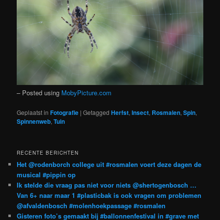
– Posted using
MobyPicture.com
Geplaatst in
Fotografie
|
Getagged
Herfst
,
Insect
,
Rosmalen
,
Spin
,
Spinnenweb
,
Tuin
RECENTE BERICHTEN
Het @rodenborch college uit #rosmalen voert deze dagen de
musical #pippin op
Ik stelde die vraag pas niet voor niets @shertogenbosch …
Van 6+ naar maar 1 #plasticbak is ook vragen om problemen
@afvaldenbosch #molenhoekpassage #rosmalen
Gisteren foto’s gemaakt bij #ballonnenfestival in #grave met