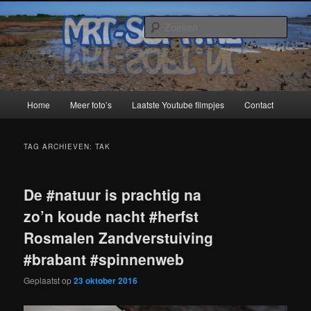
Spring
Spring
naar
naar
Zoek
de
de
primaire
secundaire
MRT-Soft
inhoud
inhoud
Hoofdmenu
Home
Meer foto’s
Laatste Youtube filmpjes
Contact
TAG ARCHIEVEN:
TAK
De #natuur is prachtig na
zo’n koude nacht #herfst
Rosmalen Zandverstuiving
#brabant #spinnenweb
Geplaatst op
23 oktober 2016