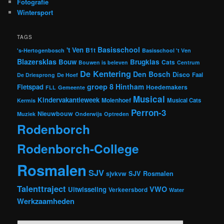
Fotografie
Wintersport
TAGS
Basisschool
't Ven
B1t
's-Hertogenbosch
Basisschool 't Ven
Blazersklas
Bouw
Brugklas
Cats
Bouwen is beleven
Centrum
De Kentering
Den Bosch
Disco
Faal
De Driesprong
De Hoef
groep 8
Hintham
Fietspad
Hoedemakers
FLL
Gemeente
Musical
Kindervakantieweek
Molenhoef
Musical Cats
Kermis
Perron-3
Nieuwbouw
Muziek
Onderwijs
Optreden
Rodenborch
Rodenborch-College
Rosmalen
SJV
sjvkvw
SJV Rosmalen
Talenttraject
VWO
Uitwisseling
Verkeersbord
Water
Werkzaamheden