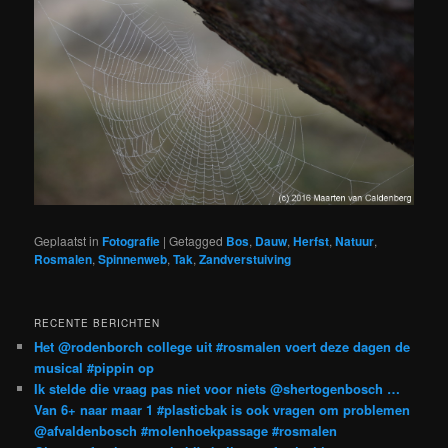
Geplaatst in
Fotografie
|
Getagged
Bos
,
Dauw
,
Herfst
,
Natuur
,
Rosmalen
,
Spinnenweb
,
Tak
,
Zandverstuiving
RECENTE BERICHTEN
Het @rodenborch college uit #rosmalen voert deze dagen de
musical #pippin op
Ik stelde die vraag pas niet voor niets @shertogenbosch …
Van 6+ naar maar 1 #plasticbak is ook vragen om problemen
@afvaldenbosch #molenhoekpassage #rosmalen